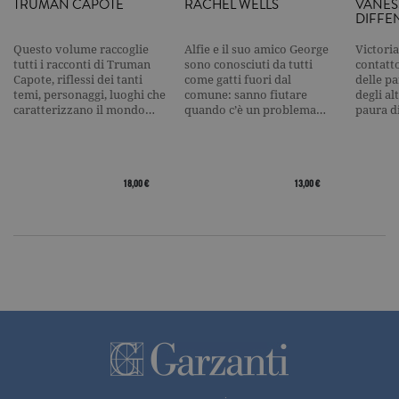
TRUMAN CAPOTE
RACHEL WELLS
VANES
l'elemento
DIFFE
pattern sul
nome contie
numero
Questo volume raccoglie
Alfie e il suo amico George
Victoria
identificati
tutti i racconti di Truman
sono conosciuti da tutti
contatto
univoco
dell'accoun
Capote, riflessi dei tanti
come gatti fuori dal
delle pa
del sito We
temi, personaggi, luoghi che
comune: sanno fiutare
degli al
cui si riferis
caratterizzano il mondo…
quando c’è un problema…
paura d
una variazi
del cookie 
che viene
utilizzato p
limitare la
quantità di 
18,00 €
13,00 €
registrati d
Google su si
Web ad alt
volume di
traffico.
_ga
.garzanti.it
2 anni
Questo nom
cookie è
associato a
Google
Universal
Analytics, c
un
aggiornam
significativ
servizio di
analisi più