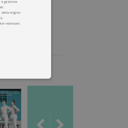
i e gestione
ti.
 della miglior
re.
kie necessari.
 utenti e la gestione
delle condizioni previste dal
ggiorna un valore univoco