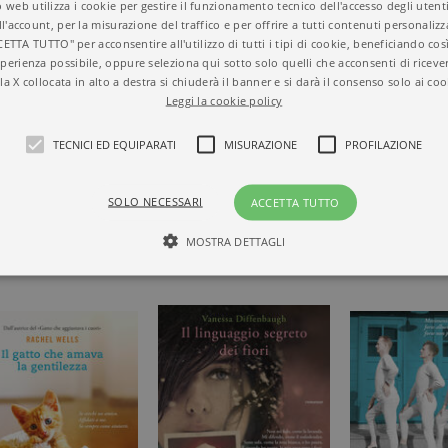
 web utilizza i cookie per gestire il funzionamento tecnico dell'accesso degli utent
ll'account, per la misurazione del traffico e per offrire a tutti contenuti personalizza
CETTA TUTTO" per acconsentire all'utilizzo di tutti i tipi di cookie, beneficiando così
perienza possibile, oppure seleziona qui sotto solo quelli che acconsenti di riceve
la X collocata in alto a destra si chiuderà il banner e si darà il consenso solo ai coo
Leggi la cookie policy
DERICA
TECNICI ED EQUIPARATI
MISURAZIONE
PROFILAZIONE
A DI
SOLO NECESSARI
ACCETTA TUTTO
MOSTRA DETTAGLI
Tecnici ed equiparati
Misurazione
Profilazione
mente necessari, consentono la funzionalità del sito Web principale come l'accesso degli
 può essere utilizzato correttamente senza i cookie strettamente necessari. Col rispetto 
sono equiparati ai tecnici e dunque non necessitano del consenso.
minio
Scadenza
Descrizione
rzanti.it
1 giorno
Questo cookie è impostato da Google Analytics. Memorizza e a