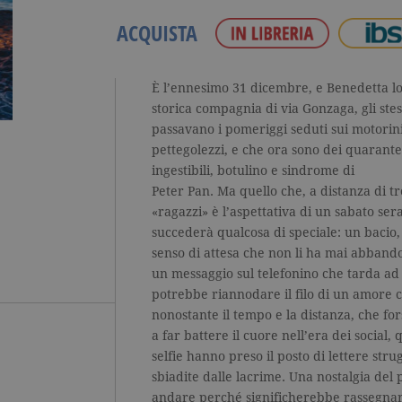
ACQUISTA
È l’ennesimo 31 dicembre, e Benedetta lo 
storica compagnia di via Gonzaga, gli stes
passavano i pomeriggi seduti sui motorin
pettegolezzi, e che ora sono dei quaranten
ingestibili, botulino e sindrome di
Peter Pan. Ma quello che, a distanza di 
«ragazzi» è l’aspettativa di un sabato sera 
succederà qualcosa di speciale: un bacio,
senso di attesa che non li ha mai abbando
un messaggio sul telefonino che tarda ad
potrebbe riannodare il filo di un amore 
nonostante il tempo e la distanza, che for
a far battere il cuore nell’era dei social,
selfie hanno preso il posto di lettere stru
sbiadite dalle lacrime. Una nostalgia del p
andare perché significherebbe rassegnar