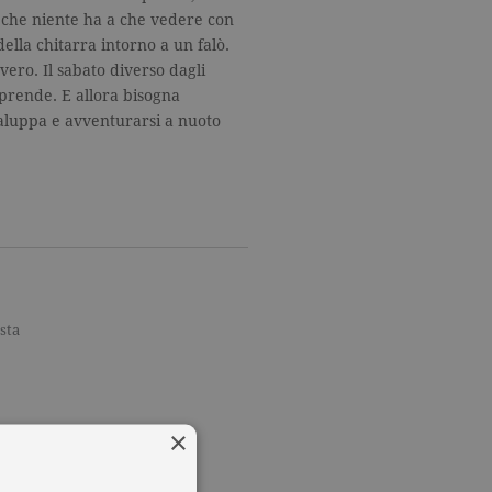
, che niente ha a che vedere con
ella chitarra intorno a un falò.
vero. Il sabato diverso dagli
orprende. E allora bisogna
ialuppa e avventurarsi a nuoto
sta
×