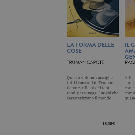
_gat
.ga
current_url
.ga
_gat_UA-16356920-1
.ga
LA FORMA DELLE
IL 
COSE
AM
GEN
TRUMAN CAPOTE
RAC
_ga
.ga
Questo volume raccoglie
Alfie
tutti i racconti di Truman
sono 
Capote, riflessi dei tanti
come 
temi, personaggi, luoghi che
comun
CookieScriptConsent
.ga
caratterizzano il mondo…
quan
18,00 €
Nome
Dominio
Nome
Dominio
datr
.facebook.com