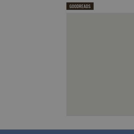
_fbp
.garzanti.it
GOODREADS
locale
.facebook.com
oo
.facebook.com
Qui potrai visualizzare le recensi
sb
.facebook.com
spin
.facebook.com
wd
.facebook.com