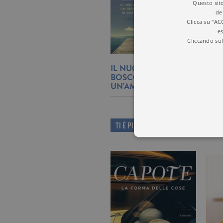
Questo sito
de
Clicca su "AC
es
Cliccando sul
IL NUOVO ROMANZO DI FE
BOSCO RACCONTA LA STORI
UN'AMICIZIA
TI È PIACIUTO QUESTO LIBRO?
I cookie tecnici sono stretta
dell'account. Il sito Web non
Garante, i cookie analitici 
Nome
Do
_gid
.ga