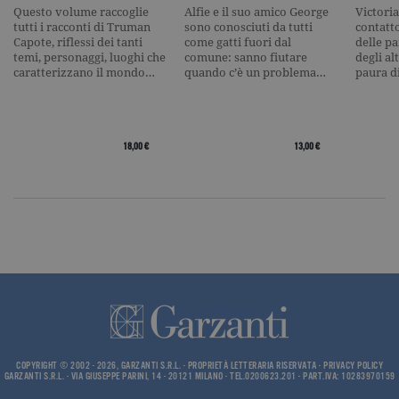
volume di
Questo volume raccoglie
Alfie e il suo amico George
Victoria
traffico.
tutti i racconti di Truman
sono conosciuti da tutti
contatto
Capote, riflessi dei tanti
come gatti fuori dal
delle pa
_ga
.garzanti.it
2 anni
Questo nom
temi, personaggi, luoghi che
comune: sanno fiutare
degli al
cookie è
caratterizzano il mondo…
quando c’è un problema…
paura d
associato a
Google
Universal
Analytics, c
un
aggiornam
18,00 €
13,00 €
significativ
servizio di
analisi più
comuneme
utilizzato d
Google. Qu
cookie vien
utilizzato p
distinguere
utenti unici
assegnand
numero
generato in
modo casua
come
identificato
del cliente. 
incluso in 
COPYRIGHT © 2002 - 2026, GARZANTI S.R.L. - PROPRIETÀ LETTERARIA RISERVATA -
PRIVACY POLICY
richiesta di
GARZANTI S.R.L. - VIA GIUSEPPE PARINI, 14 - 20121 MILANO - TEL.0200623.201 - PART.IVA: 10283970159
pagina in u
e utilizzato