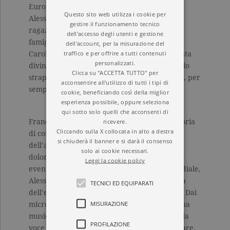
Europa. È proprio negli studi radiofonici che
Questo sito web utilizza i cookie per
Alessandro incontra Carolina Fitzgerald, una
gestire il funzionamento tecnico
ragazza italo-irlandese rifugiata a Bari con la
dell'accesso degli utenti e gestione
famiglia dopo il bombardamento di Roma.
dell'account, per la misurazione del
traffico e per offrire a tutti contenuti
Carolina è brillante, ironica, bellissima, e canta
personalizzati.
divinamente. Le vite dei ragazzi, in bilico sullo
Clicca su "ACCETTA TUTTO" per
strapiombo del mondo, stanno per cambiare, per
acconsentire all'utilizzo di tutti i tipi di
sempre.
cookie, beneficiando così della miglior
esperienza possibile, oppure seleziona
qui sotto solo quelli che acconsenti di
ricevere.
Francesco Carofiglio ci regala una grande storia
Cliccando sulla X collocata in alto a destra
di coraggio, amicizia e amore in cui i sogni
si chiuderà il banner e si darà il consenso
dell’adolescenza si intrecciano alla realtà
solo ai cookie necessari.
dolorosa di un’Italia ferita. Sullo sfondo degli
Leggi la cookie policy
eventi che segnano le sorti del conflitto mondiale,
Alessandro, Lallo e Carolina varcano la soglia
TECNICI ED EQUIPARATI
dell’età adulta, per non voltarsi più indietro. Dai
MISURAZIONE
microfoni di Radio Bari suonano le note di una
musica nuova. Si alza una voce di speranza, la
PROFILAZIONE
voce di chi non si arrende e ha deciso di lottare.