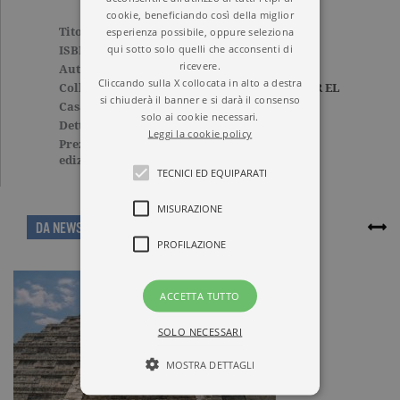
cookie, beneficiando così della miglior
esperienza possibile, oppure seleziona
Titolo
A Lupita piaceva stirare
qui sotto solo quelli che acconsenti di
ISBN
9788811671428
ricevere.
Autore
Laura Esquivel
Cliccando sulla X collocata in alto a destra
Collana
ELEFANTI BEST SELLER EL
si chiuderà il banner e si darà il consenso
Casa Editrice
GARZANTI
solo ai cookie necessari.
Dettagli
204 pagine, Brossura
Leggi la cookie policy
Prezzo di questa
9,90€
edizione cartacea
TECNICI ED EQUIPARATI
MISURAZIONE
ARTICOLI CORRELATI
DA NEWS
PROFILAZIONE
ACCETTA TUTTO
SOLO NECESSARI
MOSTRA DETTAGLI