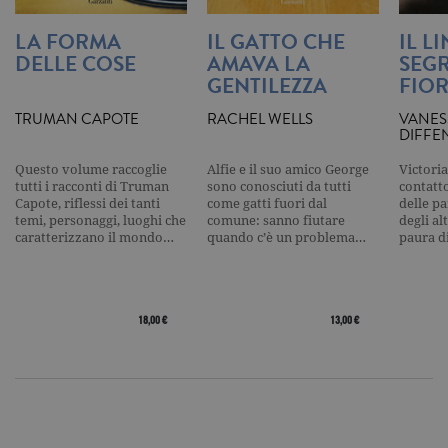
utilizzato p
contare e t
traccia dell
LA FORMA
IL GATTO CHE
IL L
visualizzazi
DELLE COSE
AMAVA LA
SEGR
pagina.
GENTILEZZA
FIOR
_gat
.garzanti.it
1 minuto
Questo nom
cookie è
associato a
TRUMAN CAPOTE
RACHEL WELLS
VANES
Google
DIFFE
Universal
Analytics,
secondo la
Questo volume raccoglie
Alfie e il suo amico George
Victoria
documenta
tutti i racconti di Truman
sono conosciuti da tutti
contatto
viene utiliz
Capote, riflessi dei tanti
come gatti fuori dal
delle pa
per limitare
temi, personaggi, luoghi che
comune: sanno fiutare
degli al
frequenza d
caratterizzano il mondo…
quando c’è un problema…
paura d
richieste,
limitando l
raccolta di 
su siti ad al
traffico.
18,00 €
13,00 €
current_url
.garzanti.it
Sessione
Questo coo
viene utiliz
per verifica
pagina corr
visualizzata
_gat_UA-16356920-1
.garzanti.it
1 minuto
Si tratta di
cookie di t
pattern