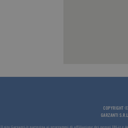
COPYRIGHT © 
GARZANTI S.R.L
Il sito Garzanti.it partecipa ai programmi di affiliazione dei negozi IBS.it e 