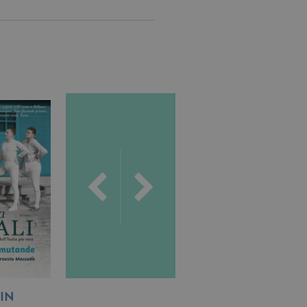
 utenti e la gestione
delle condizioni previste dal
ggiorna un valore univoco
accia delle visualizzazioni
, secondo la
ichieste, limitando la
isualizzata.
ics, in cui l'elemento
'account o del sito Web a
ato per limitare la quantità
.
s, che è un aggiornamento
 da Google. Questo cookie
umero generato in modo
a di pagina in un sito e
r i rapporti di analisi dei
IN
L’ALTARE DELLA
LA SIGNORA