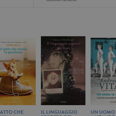
Tecnici ed equiparati
Misurazione
Profilazione
mente necessari, consentono la funzionalità del sito Web principale come l'accesso degli
 può essere utilizzato correttamente senza i cookie strettamente necessari. Col rispetto 
sono equiparati ai tecnici e dunque non necessitano del consenso.
minio
Scadenza
Descrizione
rzanti.it
1 giorno
Questo cookie è impostato da Google Analytics. Memorizza e a
per ogni pagina visitata e viene utilizzato per contare e tenere tr
di pagina.
rzanti.it
1 minuto
Questo nome di cookie è associato a Google Universal Analytics
documentazione viene utilizzato per limitare la frequenza delle r
raccolta di dati su siti ad alto traffico.
rzanti.it
Sessione
Questo cookie viene utilizzato per verificare la pagina corrente v
rzanti.it
1 minuto
Si tratta di un cookie di tipo pattern impostato da Google Analyt
pattern sul nome contiene il numero identificativo univoco dell
cui si riferisce. È una variazione del cookie _gat che viene utilizz
di dati registrati da Google su siti Web ad alto volume di traffico
rzanti.it
2 anni
Questo nome di cookie è associato a Google Universal Analytic
significativo del servizio di analisi più comunemente utilizzato
viene utilizzato per distinguere utenti unici assegnando un n
casuale come identificatore del cliente. È incluso in ogni richiest
utilizzato per calcolare i dati di visitatori, sessioni e campagne pe
siti.
GATTO CHE
IL LINGUAGGIO
UN UOMO 