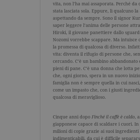
vita, non l’ha mai assaporata. Perché d
stata lasciata sola. Eppure, lì qualcuno la
aspettando da sempre. Sono il signor K
saper leggere l’anima delle persone attra
Hiroki, il giovane panettiere dallo sguardo
Nozomi vorrebbe scappare. Ma intuisce ch
la promessa di qualcosa di diverso. Infatt
vita: diventa il rifugio di persone che, se
cercando. C’è un bambino abbandonato che
pieni di pane. C’è una donna che lotta p
che, ogni giorno, spera in un nuovo inizio
famiglia non è sempre quella in cui nasci
come un impasto che, con i giusti ingredie
qualcosa di meraviglioso.
Cinque anni dopo
Finché il caffè è caldo
, 
giapponese capace di scaldare i cuori. In
milioni di copie grazie ai suoi ingredienti
indimenticabili, da cui è difficile separar