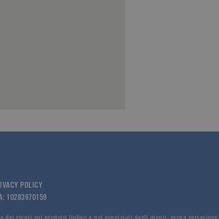
IVACY POLICY
VA: 10283970159
 dei ricavi sui prodotti linkati e poi acquistati dagli utenti, senza variazione