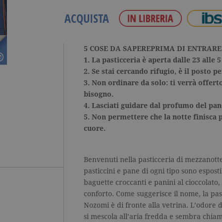
ACQUISTA
5 COSE DA SAPEREPRIMA DI ENTRARE
1. La pasticceria è aperta dalle 23 alle 
2. Se stai cercando rifugio, è il posto pe
3. Non ordinare da solo: ti verrà offert
bisogno.
4. Lasciati guidare dal profumo del pa
5. Non permettere che la notte finisca 
cuore.
Benvenuti nella pasticceria di mezzanott
pasticcini e pane di ogni tipo sono esposti
baguette croccanti e panini al cioccolato
conforto. Come suggerisce il nome, la past
Nozomi è di fronte alla vetrina. L’odore
si mescola all’aria fredda e sembra chiama