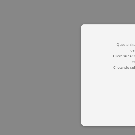
Questo sito
de
Clicca su "AC
es
Cliccando sul