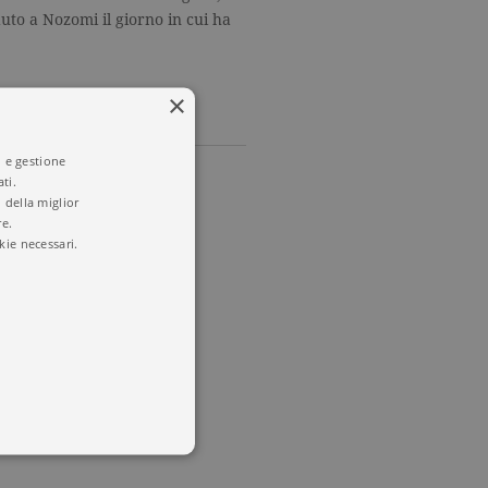
uto a Nozomi il giorno in cui ha
×
i e gestione
ti.
 della miglior
re.
kie necessari.
zzanotte. La
a