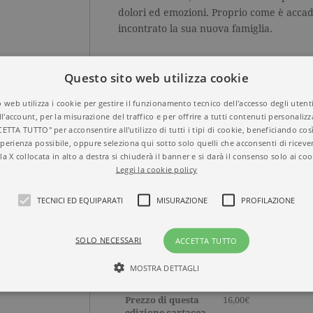
dolori ed emozioni. Proprio come è accad
incontrato la sua nuova famiglia.
Questo sito web utilizza cookie
 web utilizza i cookie per gestire il funzionamento tecnico dell'accesso degli utent
ll'account, per la misurazione del traffico e per offrire a tutti contenuti personalizza
CETTA TUTTO" per acconsentire all'utilizzo di tutti i tipi di cookie, beneficiando così
SFOGLIA LE PRIME PAGINE
perienza possibile, oppure seleziona qui sotto solo quelli che acconsenti di riceve
la X collocata in alto a destra si chiuderà il banner e si darà il consenso solo ai coo
Leggi la cookie policy
TECNICI ED EQUIPARATI
MISURAZIONE
PROFILAZIONE
Titolo
La pasticceria di me
straniera
ISBN
9788811015307
SOLO NECESSARI
ACCETTA TUTTO
Autore
Noriko Onuma
Casa Editrice
GARZANTI
MOSTRA DETTAGLI
Aree tematiche
Narrativa stranier
Dettagli
208 pagine, Brossura
Prezzo di questa
16,00€
edizione cartacea