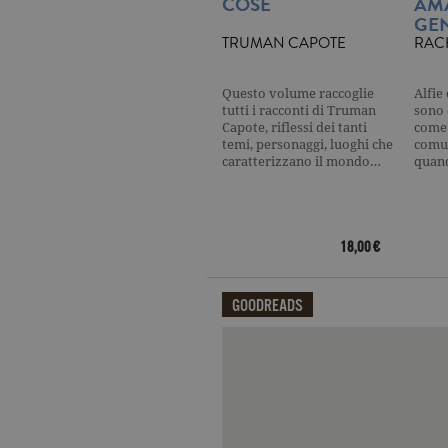
COSE
AM
CookieScriptConsent
.ga
GEN
TRUMAN CAPOTE
RAC
Questo volume raccoglie
Alfie
tutti i racconti di Truman
sono 
Nome
Dominio
Capote, riflessi dei tanti
come 
Nome
Dominio
datr
.facebook.com
temi, personaggi, luoghi che
comun
_fbp
.garzanti.it
caratterizzano il mondo…
quan
locale
.facebook.com
oo
.facebook.com
sb
.facebook.com
18,00 €
spin
.facebook.com
GOODREADS
wd
.facebook.com
Qui potrai visualizzare le recensi