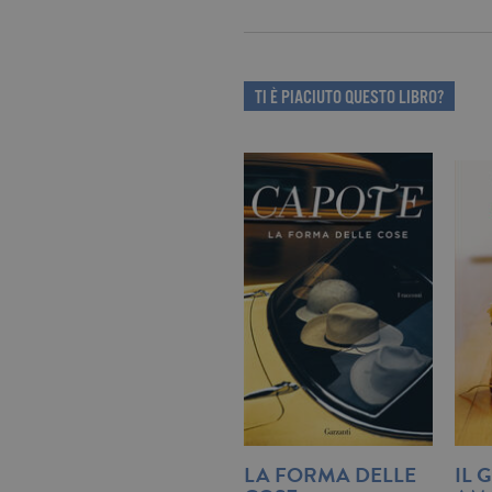
I cookie tecnici sono stretta
dell'account. Il sito Web non
Garante, i cookie analitici 
TI È PIACIUTO QUESTO LIBRO?
Nome
Do
_gid
.ga
_gat
.ga
current_url
.ga
_gat_UA-16356920-1
.ga
_ga
.ga
LA FORMA DELLE
IL 