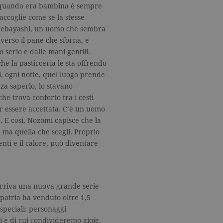
a quando era bambina è sempre
 accoglie come se la stesse
urebayashi, un uomo che sembra
verso il pane che sforna, e
 serio e dalle mani gentili.
e la pasticceria le sta offrendo
i, ogni notte, quel luogo prende
nza saperlo, lo stavano
 trova conforto tra i cesti
er essere accettata. C’è un uomo
. E così, Nozomi capisce che la
, ma quella che scegli. Proprio
nti e il calore, può diventare
arriva una nuova grande serie
 patria ha venduto oltre 1,5
 speciali: personaggi
si e di cui condivideremo gioie,