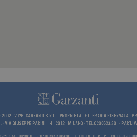
2002 - 2026, GARZANTI S.R.L. - PROPRIETÀ LETTERARIA RISERVATA -
PR
. - VIA GIUSEPPE PARINI, 14 - 20121 MILANO - TEL.0200623.201 - PART.I
Amazon EU, forme di accordo che consentono ai siti di recepire una piccola quota