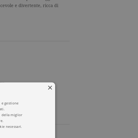
evole e divertente, ricca di
IVA
×
a
,
Tascabili
i e gestione
ti.
 della miglior
re.
kie necessari.