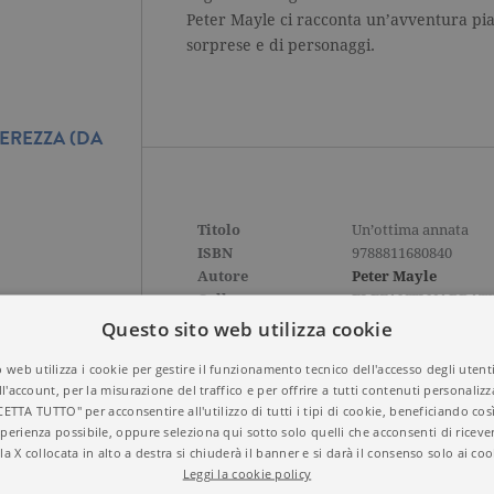
Peter Mayle ci racconta un’avventura piac
sorprese e di personaggi.
EREZZA (DA
Titolo
Un’ottima annata
ISBN
9788811680840
Autore
Peter Mayle
Collana
ELEFANTI NARRAT
Casa Editrice
GARZANTI
Questo sito web utilizza cookie
Aree tematiche
Narrativa stranier
 web utilizza i cookie per gestire il funzionamento tecnico dell'accesso degli utent
Dettagli
224 pagine, Brossura
ll'account, per la misurazione del traffico e per offrire a tutti contenuti personalizza
Prezzo di questa
10,00€
CETTA TUTTO" per acconsentire all'utilizzo di tutti i tipi di cookie, beneficiando così
edizione cartacea
perienza possibile, oppure seleziona qui sotto solo quelli che acconsenti di riceve
la X collocata in alto a destra si chiuderà il banner e si darà il consenso solo ai coo
Leggi la cookie policy