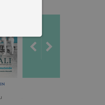
 utenti e la gestione
delle condizioni previste dal
ggiorna un valore univoco
accia delle visualizzazioni
IN
L’ALTARE DELLA
LA SIGNORA
PAURA
DELLE STORIE
, secondo la
ichieste, limitando la
I
JEAN-CHRISTOPHE
AMY WITTING
GRANGÉ
isualizzata.