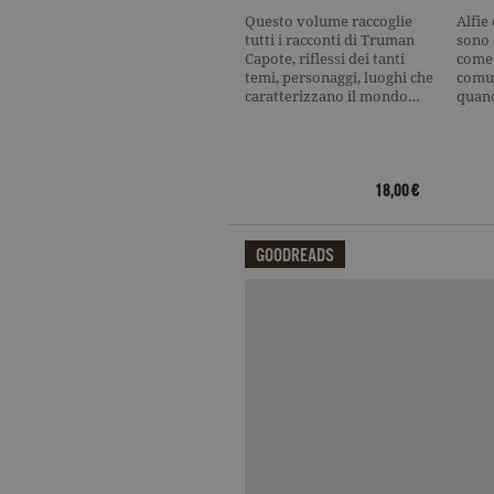
Questo volume raccoglie
Alfie
_gat_UA-16356920-1
.ga
tutti i racconti di Truman
sono 
Capote, riflessi dei tanti
come 
temi, personaggi, luoghi che
comun
caratterizzano il mondo…
quan
_ga
.ga
18,00 €
CookieScriptConsent
.ga
GOODREADS
Qui potrai visualizzare le recensi
Nome
Dominio
Nome
Dominio
datr
.facebook.com
_fbp
.garzanti.it
locale
.facebook.com
oo
.facebook.com
sb
.facebook.com