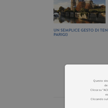
UN SEMPLICE GESTO DI TEN
PARIGI)
Questo sito
de
Clicca su "AC
es
Cliccando sul