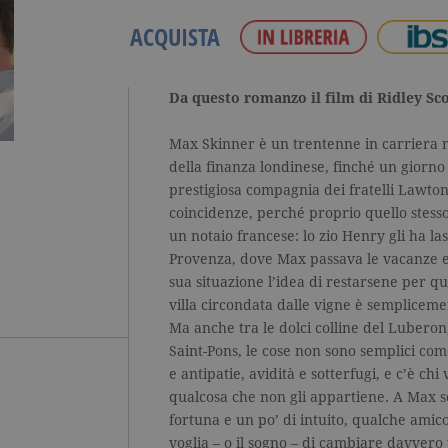
ACQUISTA
Da questo romanzo il film di Ridley Sc
Max Skinner è un trentenne in carriera n
della finanza londinese, finché un giorno 
prestigiosa compagnia dei fratelli Lawton
coincidenze, perché proprio quello stesso
un notaio francese: lo zio Henry gli ha las
Provenza, dove Max passava le vacanze e
sua situazione l’idea di restarsene per q
villa circondata dalle vigne è semplicemen
Ma anche tra le dolci colline del Luberon
Saint-Pons, le cose non sono semplici co
e antipatie, avidità e sotterfugi, e c’è ch
qualcosa che non gli appartiene. A Max s
fortuna e un po’ di intuito, qualche amic
voglia – o il sogno – di cambiare davvero