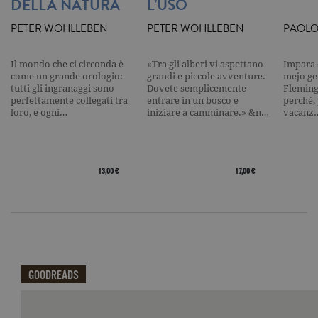
DELLA NATURA
L’USO
visualizzazi
pagina.
PETER WOHLLEBEN
PETER WOHLLEBEN
PAOLO
_gat
.garzanti.it
1 minuto
Questo nom
cookie è
associato a
Google
Il mondo che ci circonda è
«Tra gli alberi vi aspettano
Impara 
Universal
come un grande orologio:
grandi e piccole avventure.
mejo ge
Analytics,
tutti gli ingranaggi sono
Dovete semplicemente
Fleming 
secondo la
perfettamente collegati tra
entrare in un bosco e
perché, 
documenta
viene utiliz
loro, e ogni…
iniziare a camminare.» &n…
vacanz
per limitare
frequenza d
richieste,
limitando l
raccolta di 
su siti ad al
13,00 €
17,00 €
traffico.
current_url
.garzanti.it
Sessione
Questo coo
viene utiliz
per verifica
pagina corr
visualizzata
_gat_UA-16356920-1
.garzanti.it
1 minuto
Si tratta di
cookie di t
GOODREADS
pattern
impostato 
Google
Qui potrai visualizzare le recensioni di GoodReads.
Analytics, i