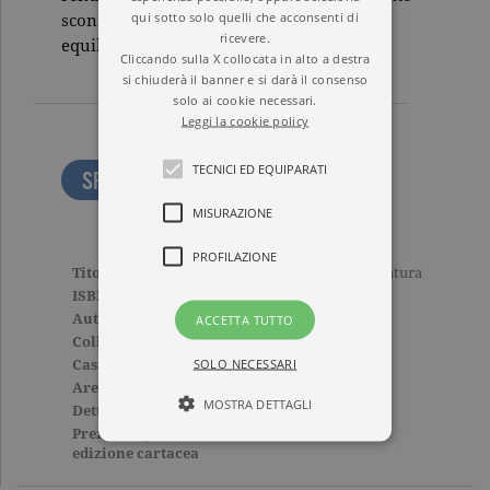
qui sotto solo quelli che acconsenti di
sconsiderato dell’uomo ha sul fragile
ricevere.
equilibrio del nostro prezioso pianeta.
Cliccando sulla X collocata in alto a destra
si chiuderà il banner e si darà il consenso
solo ai cookie necessari.
Leggi la cookie policy
TECNICI ED EQUIPARATI
SFOGLIA LE PRIME PAGINE
MISURAZIONE
PROFILAZIONE
Titolo
La rete invisibile della natura
ISBN
9788811601777
Autore
Peter Wohlleben
ACCETTA TUTTO
Collana
SAGGI
SOLO NECESSARI
Casa Editrice
GARZANTI
Aree tematiche
Saggi
MOSTRA DETTAGLI
Dettagli
224 pagine, Cartonato
Prezzo di questa
17,00€
edizione cartacea
Tecnici ed equiparati