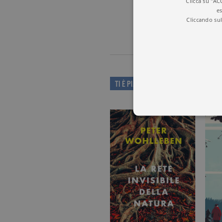
Clicca su "AC
es
Cliccando sul
TI È PIACIUTO QUESTO LIBRO?
I cookie tecnici sono stretta
dell'account. Il sito Web non
Garante, i cookie analitici 
Nome
Do
_gid
.ga