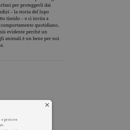
orfani per proteggerli dai
dizi – la storia del lupo
tto timido – e ci invita a
ro comportamento quotidiano,
più evidente perché un
gli animali è un bene per noi
a.
×
imali
i e gestione
ti.