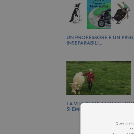
UN PROFESSORE E UN PING
INSEPARABILI...
LA VITA SEGRETA DELLE M
SI EMOZIONANO COME NO
Questo sito
de