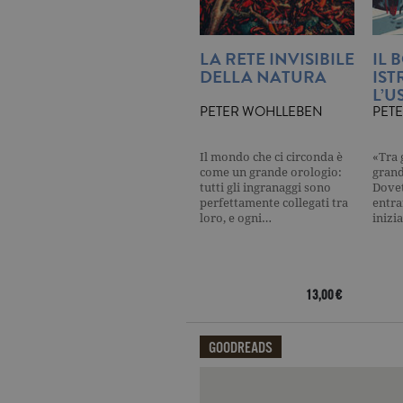
_gat
.ga
LA RETE INVISIBILE
IL 
current_url
.ga
DELLA NATURA
IST
L’U
_gat_UA-16356920-1
.ga
PETER WOHLLEBEN
PET
_ga
.ga
Il mondo che ci circonda è
«Tra 
come un grande orologio:
grand
tutti gli ingranaggi sono
Dove
perfettamente collegati tra
entra
loro, e ogni…
inizi
CookieScriptConsent
.ga
13,00 €
Nome
Dominio
GOODREADS
Nome
Dominio
datr
.facebook.com
_fbp
.garzanti.it
Qui potrai visualizzare le recensi
locale
.facebook.com