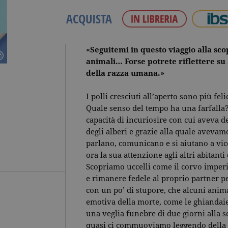
ACQUISTA
«Seguitemi in questo viaggio alla sco
animali… Forse potrete riflettere su 
della razza umana.»
I polli cresciuti all’aperto sono più fe
Quale senso del tempo ha una farfalla?
capacità di incuriosire con cui aveva de
degli alberi e grazie alla quale avevam
parlano, comunicano e si aiutano a vi
ora la sua attenzione agli altri abitanti 
Scopriamo uccelli come il corvo imper
e rimanere fedele al proprio partner per
con un po’ di stupore, che alcuni ani
emotiva della morte, come le ghiandai
una veglia funebre di due giorni alla s
quasi ci commuoviamo leggendo della s