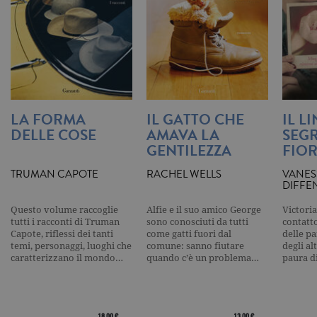
visualizzata
_gat_UA-16356920-1
.garzanti.it
1 minuto
Si tratta di
cookie di t
pattern
impostato 
Google
Analytics, i
l'elemento
pattern sul
nome contie
LA FORMA
IL GATTO CHE
IL L
numero
identificati
DELLE COSE
AMAVA LA
SEGR
univoco
GENTILEZZA
FIOR
dell'accoun
del sito We
cui si riferis
TRUMAN CAPOTE
RACHEL WELLS
VANES
una variazi
DIFFE
del cookie 
che viene
utilizzato p
Questo volume raccoglie
Alfie e il suo amico George
Victoria
limitare la
tutti i racconti di Truman
sono conosciuti da tutti
contatto
quantità di 
Capote, riflessi dei tanti
come gatti fuori dal
delle pa
registrati d
temi, personaggi, luoghi che
comune: sanno fiutare
degli al
Google su si
Web ad alt
caratterizzano il mondo…
quando c’è un problema…
paura d
volume di
traffico.
_ga
.garzanti.it
2 anni
Questo nom
cookie è