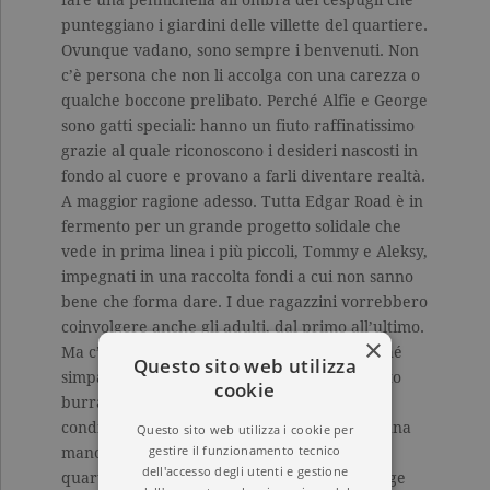
fare una pennichella all’ombra dei cespugli che
punteggiano i giardini delle villette del quartiere.
Ovunque vadano, sono sempre i benvenuti. Non
c’è persona che non li accolga con una carezza o
qualche boccone prelibato. Perché Alfie e George
sono gatti speciali: hanno un fiuto raffinatissimo
grazie al quale riconoscono i desideri nascosti in
fondo al cuore e provano a farli diventare realtà.
A maggior ragione adesso. Tutta Edgar Road è in
fermento per un grande progetto solidale che
vede in prima linea i più piccoli, Tommy e Aleksy,
impegnati in una raccolta fondi a cui non sanno
bene che forma dare. I due ragazzini vorrebbero
coinvolgere anche gli adulti, dal primo all’ultimo.
×
Ma c’è una nuova arrivata che è tutto fuorché
Questo sito web utilizza
simpatica e disponibile. Pervia del suo passato
cookie
burrascoso, è poco avvezza allo spirito di
condivisione di Edgar Road e ha bisogno di una
Questo sito web utilizza i cookie per
gestire il funzionamento tecnico
mano per lasciarsi andare e integrarsi nel
dell'accesso degli utenti e gestione
quartiere. Un aiuto che soltanto Alfie e George