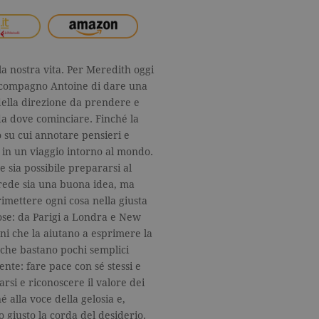
la nostra vita. Per Meredith oggi
el compagno Antoine di dare una
 della direzione da prendere e
da dove cominciare. Finché la
 su cui annotare pensieri e
é in un viaggio intorno al mondo.
e sia possibile prepararsi al
crede sia una buona idea, ma
rimettere ogni cosa nella giusta
Rose: da Parigi a Londra e New
oni che la aiutano a esprimere la
 che bastano pochi semplici
te: fare pace con sé stessi e
arsi e riconoscere il valore dei
é alla voce della gelosia e,
o giusto la corda del desiderio.