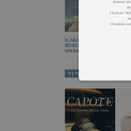
Questo sito
de
Clicca su "AC
es
Cliccando sul
IL NUOVO ROMANZO DI FE
BOSCO RACCONTA LA STORI
UN'AMICIZIA
TI È PIACIUTO QUESTO LIBRO?
I cookie tecnici sono stretta
dell'account. Il sito Web non
Garante, i cookie analitici 
Nome
Do
_gid
.ga