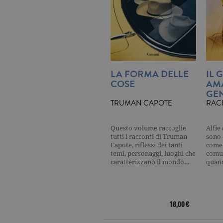
_gat
.ga
current_url
.ga
_gat_UA-16356920-1
.ga
LA FORMA DELLE
IL 
COSE
AM
GEN
TRUMAN CAPOTE
RAC
_ga
.ga
Questo volume raccoglie
Alfie
tutti i racconti di Truman
sono 
Capote, riflessi dei tanti
come 
temi, personaggi, luoghi che
comun
CookieScriptConsent
.ga
caratterizzano il mondo…
quan
18,00 €
Nome
Dominio
Nome
Dominio
datr
.facebook.com