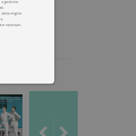
i e gestione
ti.
 della miglior
re.
kie necessari.
 utenti e la gestione
delle condizioni previste dal
ggiorna un valore univoco