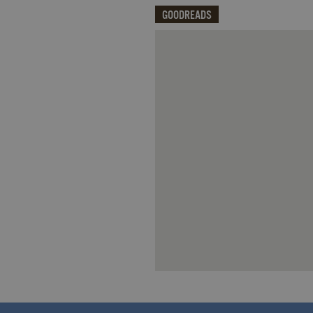
_fbp
.garzanti.it
GOODREADS
locale
.facebook.com
oo
.facebook.com
Qui potrai visualizzare le recensi
sb
.facebook.com
spin
.facebook.com
wd
.facebook.com