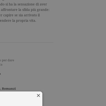
do si ha la sensazione di aver
affrontare la sfida più grande:
 capire se sia arrivato il
ndere la propria vita.
to per dare
ta
o
a
,
Romanzi
×