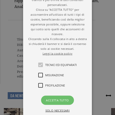
rappresentato dalla famiglia: la madre di Sam,
personalizzati.
Analise, è pronta a tutto pur di separarli.
Clicca su "ACCETTA TUTTO" per
acconsentire all'utilizzo di tutti i tipi di
cookie, beneficiando così della miglior
esperienza possibile, oppure seleziona
qui sotto solo quelli che acconsenti di
ricevere.
Cliccando sulla X collocata in alto a destra
Titolo
Finalmente ci sei
si chiuderà il banner e si darà il consenso
ISBN
9788811004523
solo ai cookie necessari.
Autore
Tijan
Leggi la cookie policy
Casa Editrice
GARZANTI
Aree tematiche
Tascabili
TECNICI ED EQUIPARATI
Dettagli
256 pagine, Brossura
Prezzo di questa
5,00€
MISURAZIONE
edizione cartacea
PROFILAZIONE
ARTICOLI CORRELATI
DA NEWS
ACCETTA TUTTO
SOLO NECESSARI