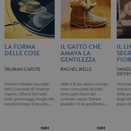
aggiorna u
valore uni
per ogni pa
visitata e v
utilizzato p
contare e t
traccia dell
visualizzazi
pagina.
_gat
.garzanti.it
1 minuto
Questo nom
LA FORMA
IL GATTO CHE
IL L
cookie è
associato a
DELLE COSE
AMAVA LA
SEGR
Google
GENTILEZZA
FIOR
Universal
Analytics,
secondo la
TRUMAN CAPOTE
RACHEL WELLS
VANES
documenta
DIFFE
viene utiliz
per limitare
frequenza d
Questo volume raccoglie
Alfie e il suo amico George
Victoria
richieste,
tutti i racconti di Truman
sono conosciuti da tutti
contatto
limitando l
Capote, riflessi dei tanti
come gatti fuori dal
delle pa
raccolta di 
temi, personaggi, luoghi che
comune: sanno fiutare
degli al
su siti ad al
traffico.
caratterizzano il mondo…
quando c’è un problema…
paura d
current_url
.garzanti.it
Sessione
Questo coo
viene utiliz
per verifica
pagina corr
visualizzata
18,00 €
13,00 €