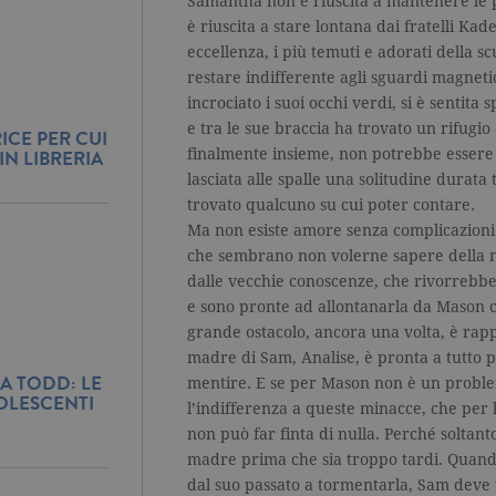
Samantha non è riuscita a mantenere le p
è riuscita a stare lontana dai fratelli Kade
eccellenza, i più temuti e adorati della s
restare indifferente agli sguardi magnet
incrociato i suoi occhi verdi, si è sentit
e tra le sue braccia ha trovato un rifugio
ICE PER CUI
finalmente insieme, non potrebbe essere pi
IN LIBRERIA
lasciata alle spalle una solitudine durata 
trovato qualcuno su cui poter contare.
Ma non esiste amore senza complicazioni
che sembrano non volerne sapere della 
dalle vecchie conoscenze, che rivorrebbe
e sono pronte ad allontanarla da Mason c
grande ostacolo, ancora una volta, è rapp
madre di Sam, Analise, è pronta a tutto p
A TODD: LE
mentire. E se per Mason non è un probl
OLESCENTI
l’indifferenza a queste minacce, che per
non può far finta di nulla. Perché soltanto
madre prima che sia troppo tardi. Quando
dal suo passato a tormentarla, Sam deve t