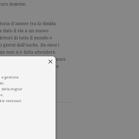
futuro insieme.
storia d’amore tra la timida
 dato il via a un nuovo
ttori di tutto il mondo e
i giorni dall’uscita. Da mesi i
an non si è fatta attendere.
×
e che toglie il fiato. Dell’amore
il quale si è pronti a lottare
i e gestione
ti.
 della miglior
re.
kie necessari.