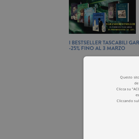
I BESTSELLER TASCABILI GA
-25% FINO AL 3 MARZO
Questo sito
de
Clicca su "AC
es
Cliccando sul