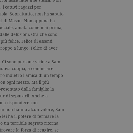
romesse fatte a sé stessa. Non
, i cattivi ragazzi per
cuola. Soprattutto, non ha saputo
ici di Mason. Non appena ha
a speciale, amata come mai prima,
 dalle delusioni. Ora che sono
ù felice. Felice di essersi
troppo a lungo. Felice di aver
. Ci sono persone vicine a Sam
nuova coppia, a cominciare
ro indietro l’amica di un tempo
on ogni mezzo. Ma il più
resentato dalla famiglia: la
ur di separarli. Anche a
ema rispondere con
 lui non hanno alcun valore, Sam
 lei ha il potere di fermare la
 un terribile segreto ritorna
rovare la forza di reagire, se