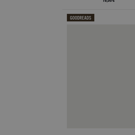
18,00 €
GOODREADS
Qui potrai visualizzare le recensi