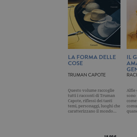
_ga
.ga
CookieScriptConsent
.ga
LA FORMA DELLE
IL 
COSE
AM
Nome
Dominio
GEN
Nome
Dominio
TRUMAN CAPOTE
RAC
datr
.facebook.com
_fbp
.garzanti.it
locale
.facebook.com
Questo volume raccoglie
Alfie
oo
.facebook.com
tutti i racconti di Truman
sono 
Capote, riflessi dei tanti
come 
sb
.facebook.com
temi, personaggi, luoghi che
comun
caratterizzano il mondo…
quan
spin
.facebook.com
wd
.facebook.com