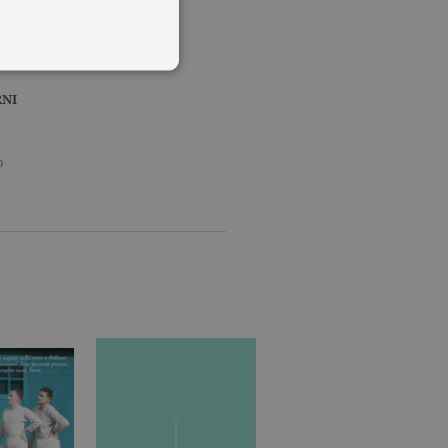
NI
 utenti e la gestione
o
delle condizioni previste dal
ggiorna un valore univoco
accia delle visualizzazioni
, secondo la
ichieste, limitando la
isualizzata.
ics, in cui l'elemento
'account o del sito Web a
ato per limitare la quantità
.