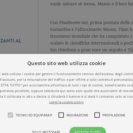
vuole salvare sé stessa, Mason e il loro 
Con
Finalmente noi
, prima puntata della 
Samantha e l’affascinante Mason, Tijan ha
fenomeno mondiale che ha conquistato i le
RZANTI AL
scalato le classifiche internazionali a poch
fan chiedono a gran voce un seguito e Tij
Finalmente ci sei
torna a parlare dell’amor
Questo sito web utilizza cookie
che quando arriva colpisce al cuore e per 
contro qualsiasi ostacolo.
 web utilizza i cookie per gestire il funzionamento tecnico dell'accesso degli utent
ll'account, per la misurazione del traffico e per offrire a tutti contenuti personalizza
CETTA TUTTO" per acconsentire all'utilizzo di tutti i tipi di cookie, beneficiando così
perienza possibile, oppure seleziona qui sotto solo quelli che acconsenti di riceve
la X collocata in alto a destra si chiuderà il banner e si darà il consenso solo ai coo
Leggi la cookie policy
TECNICI ED EQUIPARATI
MISURAZIONE
PROFILAZIONE
SFOGLIA LE PRIME PAGINE
SOLO NECESSARI
ACCETTA TUTTO