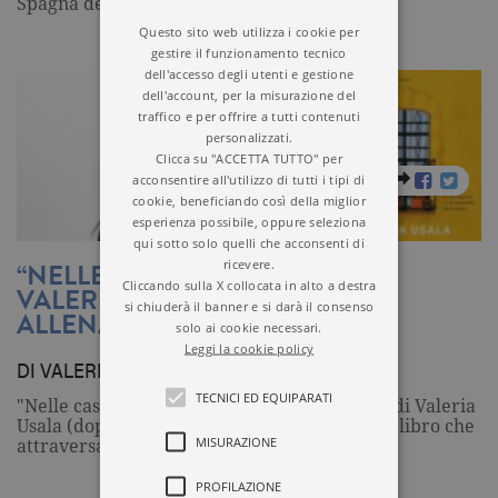
Spagna del Siglo de Oro, la Milano degli…
Questo sito web utilizza i cookie per
gestire il funzionamento tecnico
dell'accesso degli utenti e gestione
dell'account, per la misurazione del
traffico e per offrire a tutti contenuti
personalizzati.
Clicca su "ACCETTA TUTTO" per
acconsentire all'utilizzo di tutti i tipi di
cookie, beneficiando così della miglior
esperienza possibile, oppure seleziona
qui sotto solo quelli che acconsenti di
ricevere.
“NELLE CASE DEGLI ALTRI” DI
Cliccando sulla X collocata in alto a destra
VALERIA USALA: IL TEMPO PER
si chiuderà il banner e si darà il consenso
ALLENARSI A INVECCHIARE
solo ai cookie necessari.
Leggi la cookie policy
DI VALERIA USALA | 14.06.2026
TECNICI ED EQUIPARATI
"Nelle case degli altri" è il secondo romanzo di Valeria
Usala (dopo l'esordio con "La rinnegata"): un libro che
MISURAZIONE
attraversa le pareti di un…
PROFILAZIONE