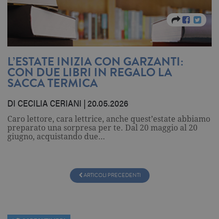
Nome
Dominio
Scadenza
Descrizione
_gid
.garzanti.it
1 giorno
Questo coo
impostato 
Google
Analytics.
Memorizza 
aggiorna u
L’ESTATE INIZIA CON GARZANTI:
valore uni
per ogni pa
CON DUE LIBRI IN REGALO LA
visitata e v
SACCA TERMICA
utilizzato p
contare e t
traccia dell
DI CECILIA CERIANI | 20.05.2026
visualizzazi
pagina.
Caro lettore, cara lettrice, anche quest’estate abbiamo
_gat
.garzanti.it
1 minuto
Questo nom
preparato una sorpresa per te. Dal 20 maggio al 20
cookie è
associato a
giugno, acquistando due…
Google
Universal
Analytics,
secondo la
documenta
ARTICOLI PRECEDENTI
viene utiliz
per limitare
frequenza d
richieste,
limitando l
raccolta di 
su siti ad al