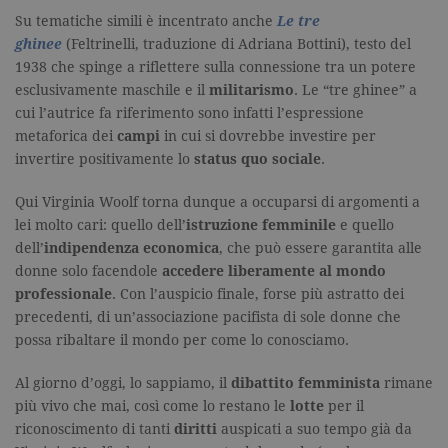
Script.com
funzioni
Su tematiche simili è incentrato anche
Le tre
correttamen
ghinee
(Feltrinelli, traduzione di Adriana Bottini), testo del
1938 che spinge a riflettere sulla connessione tra un potere
esclusivamente maschile e il
militarismo
. Le “tre ghinee” a
cui l’autrice fa riferimento sono infatti l’espressione
metaforica dei
campi
in cui si dovrebbe investire per
invertire positivamente lo
status quo sociale
.
Nome
Dominio
Scadenza
Descrizione
Qui Virginia Woolf torna dunque a occuparsi di argomenti a
datr
.facebook.com
2 anni
Utilizzato da
Facebook
lei molto cari: quello dell’
istruzione femminile
e quello
per verificare
Nome
Dominio
Scadenza
Descrizione
se l'utente
dell’
indipendenza economica
, che può essere garantita alle
accede a
_fbp
.garzanti.it
3 mesi
Utilizzato
donne solo facendole
accedere liberamente al mondo
facebook da
da
diversi
professionale
. Con l’auspicio finale, forse più astratto dei
Facebook
dispositivi.
per fornire
precedenti, di un’associazione pacifista di sole donne che
una serie di
locale
.facebook.com
7 giorni
Contiene le
prodotti
possa ribaltare il mondo per come lo conosciamo.
impostazioni
pubblicitari
locali della
come
scelta della
offerte in
Al giorno d’oggi, lo sappiamo, il
dibattito femminista
rimane
lingua di
tempo reale
navigazione.
più vivo che mai, così come lo restano le
lotte
per il
da
Questi
inserzionisti
cookie
riconoscimento di tanti
diritti
auspicati a suo tempo già da
di terze
vengono