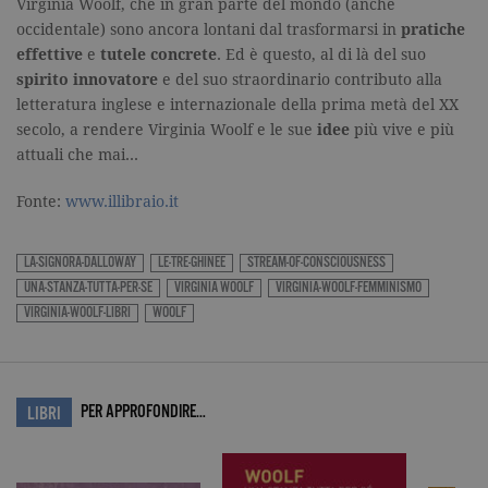
parti
Virginia Woolf, che in gran parte del mondo (anche
utilizzati per
consentire a
occidentale) sono ancora lontani dal trasformarsi in
pratiche
oo
.facebook.com
5 anni
Utilizzato
Facebook di
da
tener traccia
effettive
e
tutele concrete
. Ed è questo, al di là del suo
Facebook
dell'utente
per fornire
spirito innovatore
e del suo straordinario contributo alla
nei siti che
una serie di
integrano
letteratura inglese e internazionale della prima metà del XX
prodotti
Facebook. Il
pubblicitari
secolo, a rendere Virginia Woolf e le sue
idee
più vive e più
cookie
come le
raccoglie
offerte in
attuali che mai…
informazioni
tempo reale
in forma
di
anonima.
inserzionisti
Fonte:
www.illibraio.it
di terze
parti.
sb
.facebook.com
2 anni
Utilizzato
LA-SIGNORA-DALLOWAY
LE-TRE-GHINEE
STREAM-OF-CONSCIOUSNESS
da
UNA-STANZA-TUTTA-PER-SE
VIRGINIA WOOLF
VIRGINIA-WOOLF-FEMMINISMO
Facebook
per fornire
VIRGINIA-WOOLF-LIBRI
WOOLF
una serie di
prodotti
pubblicitari
come le
offerte in
tempo reale
PER APPROFONDIRE…
LIBRI
di
inserzionisti
di terze
parti.