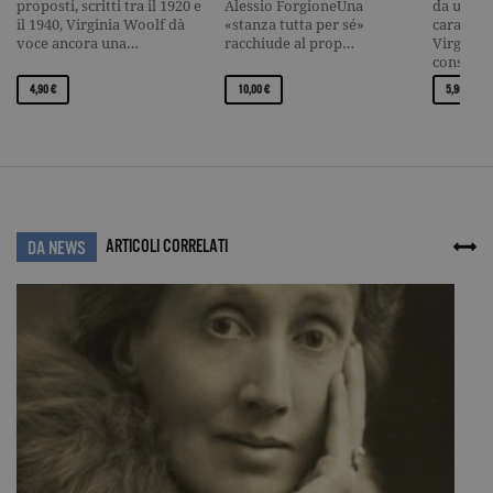
proposti, scritti tra il 1920 e
Alessio ForgioneUna
da una se
il 1940, Virginia Woolf dà
«stanza tutta per sé»
carattere
voce ancora una…
racchiude al prop…
Virginia 
consegn
4,90 €
10,00 €
5,90 €
ARTICOLI CORRELATI
DA NEWS