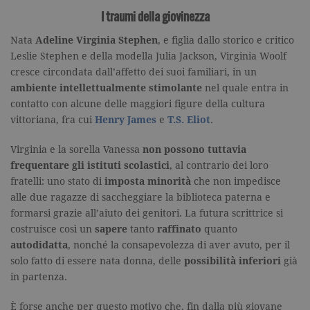
I traumi della giovinezza
Nata
Adeline Virginia Stephen
, e figlia dallo storico e critico
Leslie Stephen e della modella Julia Jackson, Virginia Woolf
cresce circondata dall’affetto dei suoi familiari, in un
ambiente intellettualmente stimolante
nel quale entra in
contatto con alcune delle maggiori figure della cultura
vittoriana, fra cui
Henry James
e
T.S. Eliot
.
Virginia e la sorella Vanessa
non possono tuttavia
frequentare gli istituti scolastici
, al contrario dei loro
fratelli: uno stato di
imposta minorità
che non impedisce
alle due ragazze di saccheggiare la biblioteca paterna e
formarsi grazie all’aiuto dei genitori. La futura scrittrice si
costruisce così un
sapere
tanto
raffinato
quanto
autodidatta
, nonché la consapevolezza di aver avuto, per il
solo fatto di essere nata donna, delle
possibilità inferiori
già
in partenza.
È forse anche per questo motivo che, fin dalla più giovane