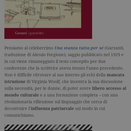
del sito We
cui si riferis
una variazi
del cookie 
che viene
utilizzato p
limitare la
quantità di 
registrati d
Google su si
Web ad alt
volume di
Pensiamo al celeberrimo
Una stanza tutta per sé
(Garzanti,
traffico.
traduzione di Alessio Forgione), saggio pubblicato nel 1929 e
_ga
.garzanti.it
2 anni
Questo nom
in cui viene rimaneggiato il testo concepito per due
cookie è
associato a
conferenze che la scrittrice aveva tenuto l’anno precedente.
Google
Universal
Non è difficile ritrovare al suo interno gli echi della
mancata
Analytics, c
istruzione
di Virginia Woolf, che incentra la sua discussione
un
aggiornam
sulla necessità, per le donne, di poter avere
libero accesso al
significativ
servizio di
mondo culturale
e a una formazione completa – con una
analisi più
rivoluzionaria riflessione sul linguaggio che cerca di
comuneme
utilizzato d
decostruire l’
influenza
patriarcale
sul modo in cui
Google. Qu
cookie vien
comunichiamo.
utilizzato p
distinguere
utenti unici