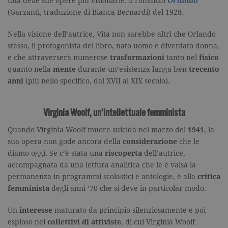
una delle sue opere più visionarie: il romanzo
Orlando
degli utenti e la gestione dell'account. Il
sito Web non può essere utilizzato
(Garzanti, traduzione di Bianca Bernardi) del 1928.
correttamente senza i cookie
strettamente necessari. Col rispetto
Nella visione dell’autrice, Vita non sarebbe altri che Orlando
delle condizioni previste dal Garante, i
cookie analitici sono equiparati ai
stesso, il protagonista del libro, nato uomo e diventato donna,
tecnici e dunque non necessitano del
e che attraverserà numerose
trasformazioni
tanto nel
fisico
consenso.
quanto nella
mente
durante un’esistenza lunga ben
trecento
Nome
Dominio
Scadenza
Descrizione
anni
(più nello specifico, dal XVII al XIX secolo).
_gid
.garzanti.it
1 giorno
Questo coo
impostato 
Google
Virginia Woolf, un’intellettuale femminista
Analytics.
Memorizza 
aggiorna u
Quando Virginia Woolf muore suicida nel marzo del
1941
, la
valore uni
per ogni pa
sua opera non gode ancora della
considerazione
che le
visitata e v
diamo oggi. Se c’è stata una
riscoperta
dell’autrice,
utilizzato p
contare e t
accompagnata da una lettura analitica che le è valsa la
traccia dell
permanenza in programmi scolastici e antologie, è alla
critica
visualizzazi
pagina.
femminista
degli anni ’70 che si deve in particolar modo.
_gat
.garzanti.it
1 minuto
Questo nom
cookie è
Un
interesse
maturato da principio silenziosamente e poi
associato a
Google
esploso nei
collettivi di attiviste
, di cui Virginia Woolf
Universal