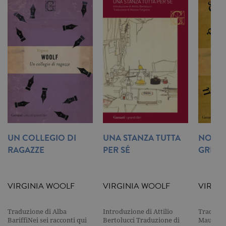
spin
.facebook.com
1 giorno
Utilizzato
da
Facebook
per fornire
una serie di
prodotti
pubblicitari
come le
offerte in
tempo reale
di
inserzionisti
di terze
parti.
wd
.facebook.com
7 giorni
Utilizzato
da
Facebook
per fornire
UN COLLEGIO DI
UNA STANZA TUTTA
NON S
una serie di
prodotti
RAGAZZE
PER SÉ
GREC
pubblicitari
come le
offerte in
tempo reale
di
VIRGINIA WOOLF
VIRGINIA WOOLF
VIRGI
inserzionisti
di terze
parti.
Traduzione di Alba
Introduzione di Attilio
Traduzio
BariffiNei sei racconti qui
Bertolucci Traduzione di
Maugeri