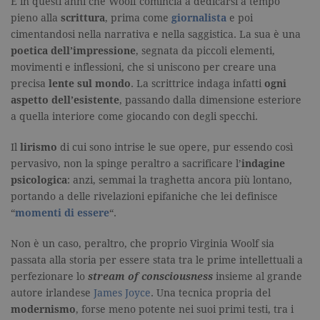
È in questi anni che Woolf comincia a dedicarsi a tempo
pieno alla
scrittura
, prima come
giornalista
e poi
cimentandosi nella narrativa e nella saggistica. La sua è una
poetica dell’impressione
, segnata da piccoli elementi,
movimenti e inflessioni, che si uniscono per creare una
precisa
lente sul mondo
. La scrittrice indaga infatti
ogni
aspetto dell’esistente
, passando dalla dimensione esteriore
a quella interiore come giocando con degli specchi.
Il
lirismo
di cui sono intrise le sue opere, pur essendo così
pervasivo, non la spinge peraltro a sacrificare l’
indagine
psicologica
: anzi, semmai la traghetta ancora più lontano,
portando a delle rivelazioni epifaniche che lei definisce
“
momenti di essere
“.
Non è un caso, peraltro, che proprio Virginia Woolf sia
passata alla storia per essere stata tra le prime intellettuali a
perfezionare lo
stream of consciousness
insieme al grande
autore irlandese
James Joyce
. Una tecnica propria del
modernismo
, forse meno potente nei suoi primi testi, tra i