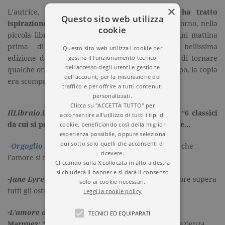
×
L’autrice, amante dei libri e delle librerie,
ha tratto
Questo sito web utilizza
ispirazione da una vicenda autobiografica:
un giorno, nella
cookie
piccola libreria di Mountain View (dove entra ogni mattina
prima di andare in ufficio), trovò una bellissima
Questo sito web utilizza i cookie per
gestire il funzionamento tecnico
edizione dell’
Amante
; essendo in ritardo, decise di tornare
dell'accesso degli utenti e gestione
qualche ora dopo per acquistarla, ma, nel frattempo, la copia
dell'account, per la misurazione del
era scomparsa…
traffico e per offrire a tutti contenuti
personalizzati.
Clicca su "ACCETTA TUTTO" per
IlLibraio.it
ha chiesto a
Shelly King
di scegliere “
6 classici
acconsentire all'utilizzo di tutti i tipi di
cookie, beneficiando così della miglior
da cui si possono imparare molte cose sull’amore…
esperienza possibile, oppure seleziona
qui sotto solo quelli che acconsenti di
–
Orgoglio e pregiudizio
di
Jane Austen
:
“Insegna che
ricevere.
l’amore si nasconde dove meno te l’aspetti”;
Cliccando sulla X collocata in alto a destra
si chiuderà il banner e si darà il consenso
-Jane Eyre
di Charlotte Bronte:
“Insegna che l’amore supera
solo ai cookie necessari.
tutti gli ostacoli, è più forte di ogni cosa”;
Leggi la cookie policy
-L’amore ai tempi del colera
di Gabriel Garcia
TECNICI ED EQUIPARATI
Marquez:
“Insegna che l’amore a volte è attesa e pazienza,