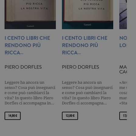
frequenza d
richieste,
limitando l
raccolta di 
su siti ad al
traffico.
current_url
.garzanti.it
Sessione
Questo coo
I CENTO LIBRI CHE
I CENTO LIBRI CHE
NON 
viene utiliz
per verifica
RENDONO PIÙ
RENDONO PIÙ
LONTA
pagina corr
visualizzata
RICCA…
RICCA…
_gat_UA-16356920-1
.garzanti.it
1 minuto
Si tratta di
cookie di t
PIERO DORFLES
PIERO DORFLES
MASSI
pattern
CACCI
impostato 
Google
Analytics, i
Leggere ha ancora un
Leggere ha ancora un
«Avevo b
l'elemento
senso? Cosa può insegnarci
senso? Cosa può insegnarci
me stesso
pattern sul
nome contie
e come può cambiarci la
e come può cambiarci la
cosa vol
numero
vita? In questo libro Piero
vita? In questo libro Piero
mancava 
identificati
Dorfles ci accompagna in…
Dorfles ci accompagna…
«Stamatt
univoco
dell'accoun
del sito We
14,90 €
12,00 €
17,60 €
cui si riferis
una variazi
del cookie 
che viene
utilizzato p