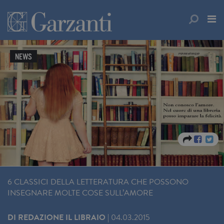
NEWS
6 CLASSICI DELLA LETTERATURA CHE POSSONO
INSEGNARE MOLTE COSE SULL’AMORE
DI
REDAZIONE IL LIBRAIO
|
04.03.2015