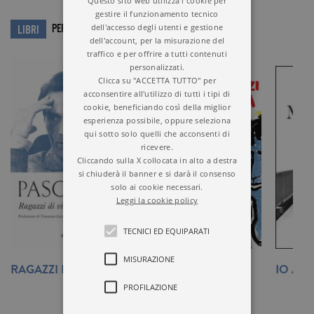
Questo sito web utilizza i cookie per
gestire il funzionamento tecnico
dell'accesso degli utenti e gestione
PER APPROFONDIRE…
LIBRI
dell'account, per la misurazione del
traffico e per offrire a tutti contenuti
personalizzati.
Clicca su "ACCETTA TUTTO" per
acconsentire all'utilizzo di tutti i tipi di
cookie, beneficiando così della miglior
esperienza possibile, oppure seleziona
qui sotto solo quelli che acconsenti di
ricevere.
Cliccando sulla X collocata in alto a destra
si chiuderà il banner e si darà il consenso
solo ai cookie necessari.
Leggi la cookie policy
TECNICI ED EQUIPARATI
MISURAZIONE
RAGAZZI DI VITA
RAGAZZI DI VITA
IO AM
PROFILAZIONE