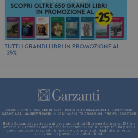
_gid
.garzanti.it
1 giorno
Questo coo
impostato 
Google
Analytics.
Memorizza 
aggiorna u
valore uni
per ogni pa
visitata e v
utilizzato p
TUTTI I GRANDI LIBRI IN PROMOZIONE AL
I
contare e t
-25%
E
traccia dell
visualizzazi
P
pagina.
_gat
.garzanti.it
1 minuto
Questo nom
cookie è
associato a
Google
Universal
Analytics,
secondo la
documenta
viene utiliz
per limitare
COPYRIGHT © 2002 - 2026, GARZANTI S.R.L. - PROPRIETÀ LETTERARIA RISERVATA -
PRIVACY POLICY
frequenza d
GARZANTI S.R.L. - VIA GIUSEPPE PARINI, 14 - 20121 MILANO - TEL.0200623.201 - PART.IVA: 10283970159
richieste,
limitando l
Il sito Garzanti.it partecipa ai programmi di affiliazione dei negozi IBS.it e
raccolta di 
Amazon EU, forme di accordo che consentono ai siti di recepire una piccola
su siti ad al
quota dei ricavi sui prodotti linkati e poi acquistati dagli utenti, senza
traffico.
variazione di prezzo per questi ultimi.