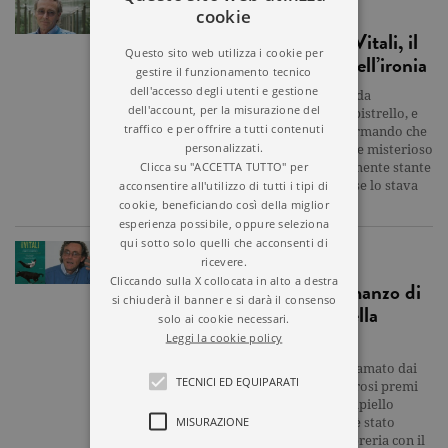
STORIE
cookie
Lo scrittore-medico Andrea Vitali, il
Questo sito web utilizza i cookie per
Coronavirus e l’importanza dell’ironia
gestire il funzionamento tecnico
dell'accesso degli utenti e gestione
C’è chi afferma che la colpa di tutto sia da
dell'account, per la misurazione del
attribuire a uno che ha mangiato un pipistrello, e
traffico e per offrire a tutti contenuti
buon appetito! Gli ribatte un altro affermando che
personalizzati.
il virus in oggetto è scappato da qualche misterioso
Clicca su "ACCETTA TUTTO" per
laboratorio sotterraneo, sfuggito facilmente stante
acconsentire all'utilizzo di tutti i tipi di
le sue infinitesimali proporzioni, a chi se lo stava
coccolando.…
cookie, beneficiando così della miglior
esperienza possibile, oppure seleziona
qui sotto solo quelli che acconsenti di
NARRATIVA
ricevere.
Cliccando sulla X collocata in alto a destra
“Certe fortune”: il nuovo romanzo di
si chiuderà il banner e si darà il consenso
Andrea Vitali, ambientato nella
solo ai cookie necessari.
Bellano del 1928
Leggi la cookie policy
Andrea Vitali, autore prolifico e molto amato dai
TECNICI ED EQUIPARATI
lettori, per le sue opere ha vinto numerosi premi
(tra questi il Bancarella nel 2006, il Campiello
MISURAZIONE
sezione giuria dei letterati nel 2009 ed è stato
anche finalista allo Strega). Torna in libreria con il