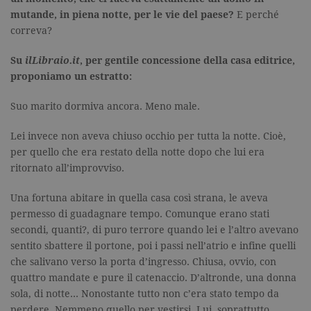
mutande, in piena notte, per le vie del paese?
E perché
correva?
Su
ilLibraio.it
, per gentile concessione della casa editrice,
proponiamo un estratto:
Suo marito dormiva ancora. Meno male.
Lei invece non aveva chiuso occhio per tutta la notte. Cioè,
per quello che era restato della notte dopo che lui era
ritornato all’improvviso.
Una fortuna abitare in quella casa così strana, le aveva
permesso di guadagnare tempo. Comunque erano stati
secondi, quanti?, di puro terrore quando lei e l’altro avevano
sentito sbattere il portone, poi i passi nell’atrio e infine quelli
che salivano verso la porta d’ingresso. Chiusa, ovvio, con
quattro mandate e pure il catenaccio. D’altronde, una donna
sola, di notte… Nonostante tutto non c’era stato tempo da
perdere. Nemmeno quello per vestirsi. Lui, soprattutto.