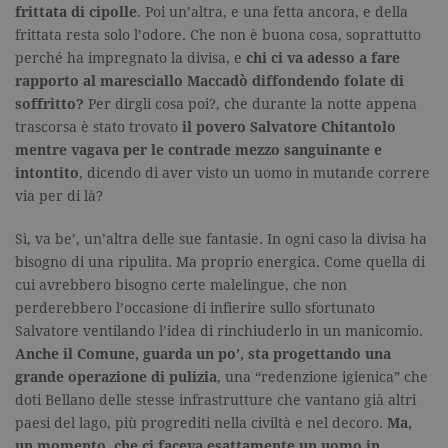
frittata di cipolle
. Poi un’altra, e una fetta ancora, e della
frittata resta solo l’odore. Che non è buona cosa, soprattutto
perché ha impregnato la divisa, e
chi ci va adesso a fare
rapporto al maresciallo Maccadò diffondendo folate di
soffritto?
Per dirgli cosa poi?, che durante la notte appena
trascorsa è stato trovato
il povero Salvatore Chitantolo
mentre vagava per le contrade mezzo sanguinante e
intontito
, dicendo di aver visto un uomo in mutande correre
via per di là?
Sì, va be’, un’altra delle sue fantasie. In ogni caso la divisa ha
bisogno di una ripulita. Ma proprio energica. Come quella di
cui avrebbero bisogno certe malelingue, che non
perderebbero l’occasione di infierire sullo sfortunato
Salvatore ventilando l’idea di rinchiuderlo in un manicomio.
Anche il Comune, guarda un po’, sta progettando una
grande operazione di pulizia
, una “redenzione igienica” che
doti Bellano delle stesse infrastrutture che vantano già altri
paesi del lago, più progrediti nella civiltà e nel decoro.
Ma,
un momento, che ci faceva esattamente un uomo in