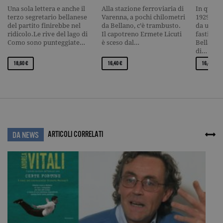
cookie è
Una sola lettera e anche il
Alla stazione ferroviaria di
In quel f
associato a
terzo segretario bellanese
Varenna, a pochi chilometri
1929, sfe
Google
del partito finirebbe nel
da Bellano, c’è trambusto.
da una p
Universal
Analytics, c
ridicolo.Le rive del lago di
Il capotreno Ermete Licuti
fastidios
un
Como sono punteggiate…
è sceso dal…
Bellano 
aggiornam
di…
significativ
servizio di
18,60 €
16,40 €
16,40 €
analisi più
comuneme
utilizzato d
Google. Qu
cookie vien
utilizzato p
distinguere
utenti unici
assegnand
numero
ARTICOLI CORRELATI
DA NEWS
generato in
modo casua
come
identificato
del cliente. 
incluso in 
richiesta di
pagina in u
e utilizzato
calcolare i d
visitatori,
sessioni e
campagne p