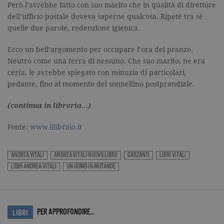
Google
Però l’avrebbe fatto con suo marito che in qualità di direttore
Analytics.
dell’ufficio postale doveva saperne qualcosa. Ripeté tra sé
Memorizza 
aggiorna u
quelle due parole, redenzione igienica.
valore uni
per ogni pa
visitata e v
Ecco un bell’argomento per occupare l’ora del pranzo.
utilizzato p
contare e t
Neutro come una terra di nessuno. Che suo marito, ne era
traccia dell
certa, le avrebbe spiegato con minuzia di particolari,
visualizzazi
pagina.
pedante, fino al momento del sonnellino postprandiale.
_gat
.garzanti.it
1 minuto
Questo nom
cookie è
(continua in libreria…)
associato a
Google
Universal
Fonte:
www.illibraio.it
Analytics,
secondo la
documenta
viene utiliz
ANDREA VITALI
ANDREA-VITALI-NUOVO-LIBRO
GARZANTI
LIBRI VITALI
per limitare
frequenza d
LIBRI-ANDREA-VITALI
UN-UOMO-IN-MUTANDE
richieste,
limitando l
raccolta di 
su siti ad al
traffico.
PER APPROFONDIRE…
LIBRI
current_url
.garzanti.it
Sessione
Questo coo
viene utiliz