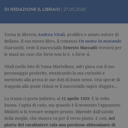
DI
REDAZIONE IL LIBRAIO
|
27.05.2020
Torna in libreria
Andrea Vitali
, prolifico e amato autore di
Bellano. Il suo nuovo libro, il romanzo
Un uomo in mutande
(Garzanti), vede il maresciallo
Ernesto Maccadò
trovarsi per
le mani un caso che forse non lo è, o forse sì.
Vitali (nella foto di Yuma Martellanz,
ndr
) gioca con il suo
personaggio preferito, stuzzicando la sua curiosità e
mettendo alla prova le sue doti di buon senso. Una specie di
trappola alla quale chissà se il maresciallo saprà sfuggire…
La trama ci porta indietro, al
12 aprile 1929
. È la volta
buona. Capita di rado, ma quando è il momento l’appuntato
Misfatti si fa trovare sempre pronto. Dipende dall’uzzolo
della moglie, che stasera va per il verso giusto. E così,
nel
piatto del carabiniere cala una porzione abbondante di