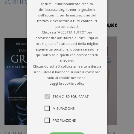
SCRITTI CORSARI
DANUBIO
gestire il funzionamento tecnico
dell'accesso degli utenti e gestione
dell'account, per la misurazione del
traffico e per offrire a tutti contenuti
15,00 €
16,00 €
personalizzati.
Clicca su "ACCETTA TUTTO" per
acconsentire all'utilizzo di tutti i tipi di
cookie, beneficiando così della miglior
esperienza possibile, oppure seleziona
qui sotto solo quelli che acconsenti di
ricevere.
Cliccando sulla X collocata in alto a destra
si chiuderà il banner e si darà il consenso
solo ai cookie necessari.
Leggi la cookie policy
TECNICI ED EQUIPARATI
MISURAZIONE
PROFILAZIONE
LA MALEDIZIONE
LA SIGNORINA TECLA