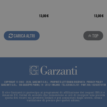
current_url
.garzanti.it
Sessione
Questo coo
viene utiliz
per verifica
pagina corr
visualizzata
13,00 €
13,00 €
_gat_UA-16356920-1
.garzanti.it
1 minuto
Si tratta di
cookie di t
pattern
impostato 
Google
CARICA ALTRI
TOP
Analytics, i
l'elemento
pattern sul
nome contie
numero
identificati
univoco
dell'accoun
del sito We
cui si riferis
una variazi
del cookie 
che viene
utilizzato p
COPYRIGHT © 2002 - 2026, GARZANTI S.R.L. - PROPRIETÀ LETTERARIA RISERVATA -
PRIVACY POLICY
limitare la
GARZANTI S.R.L. - VIA GIUSEPPE PARINI, 14 - 20121 MILANO - TEL.0200623.201 - PART.IVA: 10283970159
quantità di 
registrati d
Il sito Garzanti.it partecipa ai programmi di affiliazione dei negozi IBS.it e
Google su si
Amazon EU, forme di accordo che consentono ai siti di recepire una piccola
quota dei ricavi sui prodotti linkati e poi acquistati dagli utenti, senza
Web ad alt
variazione di prezzo per questi ultimi.
volume di
traffico.