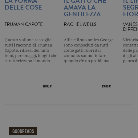
LA FORMA
IL GATTO CHE
IL L
analisi più
DELLE COSE
AMAVA LA
SEGR
comuneme
GENTILEZZA
FIOR
utilizzato d
Google. Qu
cookie vien
TRUMAN CAPOTE
RACHEL WELLS
VANES
utilizzato p
DIFFE
distinguere
utenti unici
assegnand
Questo volume raccoglie
Alfie e il suo amico George
Victoria
numero
tutti i racconti di Truman
sono conosciuti da tutti
contatto
generato in
Capote, riflessi dei tanti
come gatti fuori dal
delle pa
modo casua
come
temi, personaggi, luoghi che
comune: sanno fiutare
degli al
identificato
caratterizzano il mondo…
quando c’è un problema…
paura d
del cliente. 
incluso in 
richiesta di
pagina in u
e utilizzato
calcolare i d
18,00 €
13,00 €
visitatori,
sessioni e
campagne p
rapporti di
analisi dei si
CookieScriptConsent
.garzanti.it
1 mese
Questo coo
viene utiliz
dal servizio
Cookie-
GOODREADS
Script.com 
ricordare le