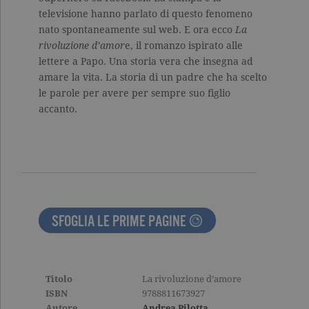
Tecnici ed equiparati
televisione hanno parlato di questo fenomeno
nato spontaneamente sul web. E ora ecco
La
Misurazione
Profilazione
rivoluzione d’amor
e, il romanzo ispirato alle
I cookie tecnici sono strettamente
lettere a Papo. Una storia vera che insegna ad
necessari, consentono la funzionalità
amare la vita. La storia di un padre che ha scelto
del sito Web principale come l'accesso
degli utenti e la gestione dell'account. Il
le parole per avere per sempre suo figlio
sito Web non può essere utilizzato
accanto.
correttamente senza i cookie
strettamente necessari. Col rispetto
delle condizioni previste dal Garante, i
cookie analitici sono equiparati ai
tecnici e dunque non necessitano del
consenso.
Nome
Dominio
Scadenza
Descrizione
_gid
.garzanti.it
1 giorno
Questo coo
SFOGLIA LE PRIME PAGINE
impostato 
Google
Analytics.
Memorizza 
aggiorna u
valore uni
per ogni pa
Titolo
La rivoluzione d’amore
visitata e v
ISBN
9788811673927
utilizzato p
contare e t
Autore
Andrea Pilotta