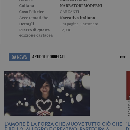
traccia dell
Collana
NARRATORI MODERNI
visualizzazi
pagina.
Casa Editrice
GARZANTI
Aree tematiche
Narrativa italiana
_gat
.garzanti.it
1 minuto
Questo nom
cookie è
Dettagli
170 pagine, Cartonato
associato a
Prezzo di questa
12,90€
Google
Universal
edizione cartacea
Analytics,
secondo la
documenta
viene utiliz
per limitare
ARTICOLI CORRELATI
DA NEWS
frequenza d
richieste,
limitando l
raccolta di 
su siti ad al
traffico.
current_url
.garzanti.it
Sessione
Questo coo
viene utiliz
per verifica
pagina corr
visualizzata
_gat_UA-16356920-1
.garzanti.it
1 minuto
Si tratta di
cookie di t
pattern
L’AMORE È LA FORZA CHE MUOVE TUTTO CIÒ CHE
"
impostato 
È BELLO, ALLEGRO E CREATIVO. PARTECIPA A
D
Google