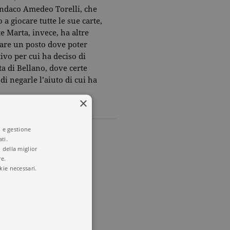
sindaco Amedeo Torelli, che
 a giocare tutte le sue carte,
e Marta, invece, ha altre
vare un posto dove poter
ivo per cui ha deciso di
a di Bellano, dove certe
i negarle l’aiuto di cui ha
×
i e gestione
ti.
 della miglior
re.
kie necessari.