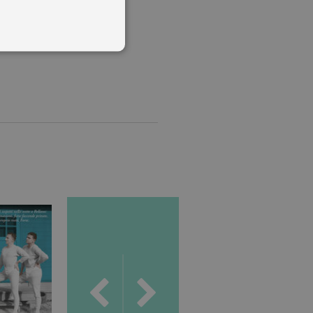
 utenti e la gestione
delle condizioni previste dal
ggiorna un valore univoco
accia delle visualizzazioni
, secondo la
ichieste, limitando la
isualizzata.
ics, in cui l'elemento
'account o del sito Web a
ato per limitare la quantità
.