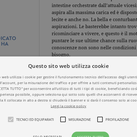
intestine orchestrate dall’attuale vice
aspira alla massima carica ed è disposto
lecite e anche no. La bella e conturbant
aspirazioni. Le basterebbe intanto tro
ricominciare a vivere, e questo è il mot
ICATO
puntare le sue ultime chance sulla ruot
I HA
conoscenze non sono nelle condizioni d
bisogno.
Questo sito web utilizza cookie
 web utilizza i cookie per gestire il funzionamento tecnico dell'accesso degli utent
ll'account, per la misurazione del traffico e per offrire a tutti contenuti personalizza
CETTA TUTTO" per acconsentire all'utilizzo di tutti i tipi di cookie, beneficiando così
Titolo
Biglietto, signorina
perienza possibile, oppure seleziona qui sotto solo quelli che acconsenti di riceve
la X collocata in alto a destra si chiuderà il banner e si darà il consenso solo ai coo
ISBN
9788811814740
Leggi la cookie policy
Autore
Andrea Vitali
SO ALL'ETÀ
Collana
SUPER G
TECNICI ED EQUIPARATI
MISURAZIONE
PROFILAZIONE
Casa Editrice
GARZANTI
Aree tematiche
Tascabili
Dettagli
400 pagine, Brossura
SOLO NECESSARI