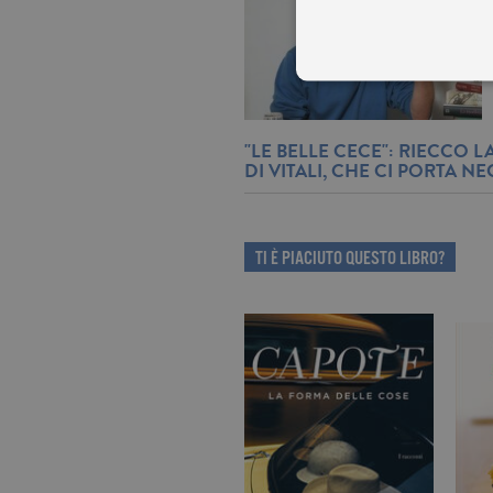
"LE BELLE CECE": RIECCO 
DI VITALI, CHE CI PORTA NE
I cookie tecnici sono stretta
dell'account. Il sito Web non
Garante, i cookie analitici 
Nome
Do
TI È PIACIUTO QUESTO LIBRO?
_gid
.ga
_gat
.ga
current_url
.ga
_gat_UA-16356920-1
.ga