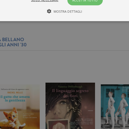
ACCETTA TUTTO
Prezzo di questa
5,00€
edizione cartacea
MOSTRA DETTAGLI
Tecnici ed equiparati
Misurazione
Profilazione
LA BELLANO
GLI ANNI '30
mente necessari, consentono la funzionalità del sito Web principale come l'accesso degli
 può essere utilizzato correttamente senza i cookie strettamente necessari. Col rispetto 
sono equiparati ai tecnici e dunque non necessitano del consenso.
minio
Scadenza
Descrizione
rzanti.it
1 giorno
Questo cookie è impostato da Google Analytics. Memorizza e a
per ogni pagina visitata e viene utilizzato per contare e tenere tr
di pagina.
rzanti.it
1 minuto
Questo nome di cookie è associato a Google Universal Analytics
documentazione viene utilizzato per limitare la frequenza delle r
raccolta di dati su siti ad alto traffico.
rzanti.it
Sessione
Questo cookie viene utilizzato per verificare la pagina corrente v
rzanti.it
1 minuto
Si tratta di un cookie di tipo pattern impostato da Google Analyt
pattern sul nome contiene il numero identificativo univoco dell
cui si riferisce. È una variazione del cookie _gat che viene utilizz
di dati registrati da Google su siti Web ad alto volume di traffico