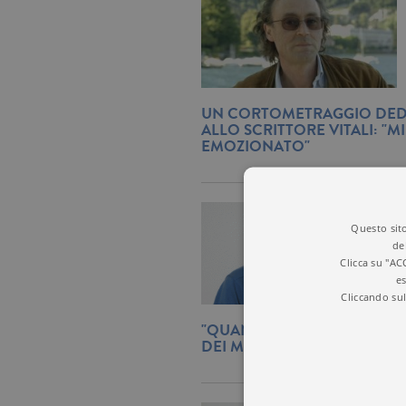
UN CORTOMETRAGGIO DED
ALLO SCRITTORE VITALI: "M
EMOZIONATO"
Questo sito
de
Clicca su "AC
es
Cliccando sul
"QUANDO SCRIVO NON PEN
DEI MIEI LETTORI..."