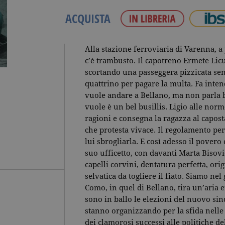
ACQUISTA
Alla stazione ferroviaria di Varenna, a
c’è trambusto. Il capotreno Ermete Licu
scortando una passeggera pizzicata sen
quattrino per pagare la multa. Fa inte
vuole andare a Bellano, ma non parla be
vuole è un bel busillis. Ligio alle nor
ragioni e consegna la ragazza al capos
che protesta vivace. Il regolamento per
lui sbrogliarla. E così adesso il povero 
suo ufficetto, con davanti Marta Bisovi
capelli corvini, dentatura perfetta, orig
selvatica da togliere il fiato. Siamo nel
Como, in quel di Bellano, tira un’aria e
sono in ballo le elezioni del nuovo sind
stanno organizzando per la sfida nelle u
dei clamorosi successi alle politiche del