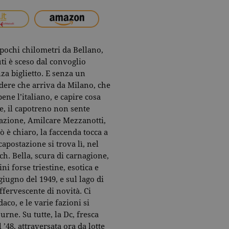
 pochi chilometri da Bellano,
ti è sceso dal convoglio
za biglietto. E senza un
ndere che arriva da Milano, che
ne l’italiano, e capire cosa
me, il capotreno non sente
tazione, Amilcare Mezzanotti,
ò è chiaro, la faccenda tocca a
capostazione si trova lì, nel
ch. Bella, scura di carnagione,
ini forse triestine, esotica e
 giugno del 1949, e sul lago di
ffervescente di novità. Ci
aco, e le varie fazioni si
rne. Su tutte, la Dc, fresca
 ’48, attraversata ora da lotte