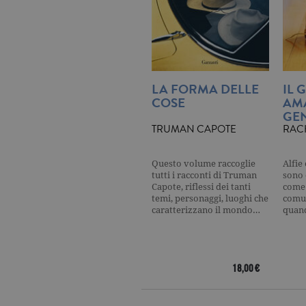
_ga
.ga
CookieScriptConsent
.ga
LA FORMA DELLE
IL 
COSE
AM
GEN
TRUMAN CAPOTE
RAC
Nome
Dominio
Nome
Dominio
Questo volume raccoglie
Alfie
datr
.facebook.com
tutti i racconti di Truman
sono 
_fbp
.garzanti.it
Capote, riflessi dei tanti
come 
locale
.facebook.com
temi, personaggi, luoghi che
comun
oo
.facebook.com
caratterizzano il mondo…
quan
sb
.facebook.com
spin
.facebook.com
18,00 €
wd
.facebook.com