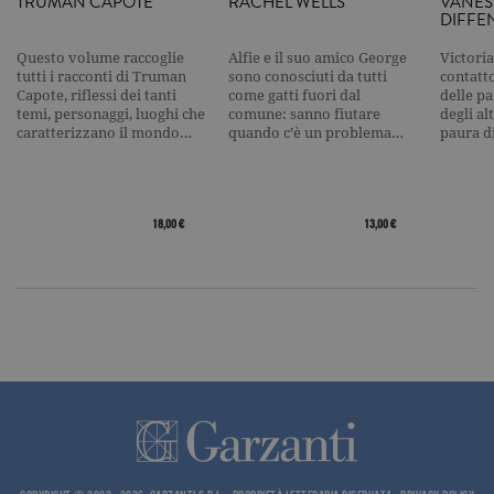
TRUMAN CAPOTE
RACHEL WELLS
VANES
Google su si
DIFFE
Web ad alt
volume di
traffico.
Questo volume raccoglie
Alfie e il suo amico George
Victoria
tutti i racconti di Truman
sono conosciuti da tutti
contatto
_ga
.garzanti.it
2 anni
Questo nom
Capote, riflessi dei tanti
come gatti fuori dal
delle pa
cookie è
associato a
temi, personaggi, luoghi che
comune: sanno fiutare
degli al
Google
caratterizzano il mondo…
quando c’è un problema…
paura d
Universal
Analytics, c
un
aggiornam
significativ
servizio di
18,00 €
13,00 €
analisi più
comuneme
utilizzato d
Google. Qu
cookie vien
utilizzato p
distinguere
utenti unici
assegnand
numero
generato in
modo casua
come
identificato
del cliente. 
incluso in 
richiesta di