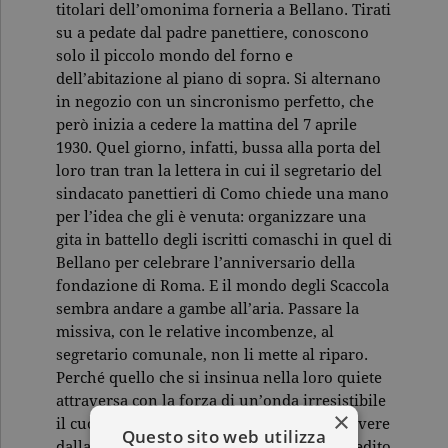
titolari dell’omonima forneria a Bellano. Tirati
su a pedate dal padre panettiere, conoscono
solo il piccolo mondo del forno e
dell’abitazione al piano di sopra. Si alternano
in negozio con un sincronismo perfetto, che
però inizia a cedere la mattina del 7 aprile
1930. Quel giorno, infatti, bussa alla porta del
loro tran tran la lettera in cui il segretario del
sindacato panettieri di Como chiede una mano
per l’idea che gli è venuta: organizzare una
gita in battello degli iscritti comaschi in quel di
Bellano per celebrare l’anniversario della
fondazione di Roma. E il mondo degli Scaccola
sembra andare a gambe all’aria. Passare la
missiva, con le relative incombenze, al
segretario comunale, non li mette al riparo.
Perché quello che si insinua nella loro quiete
attraversa con la forza di un’onda irresistibile
×
il cuore di Gualtiero, che ora smania per avere
Questo sito web utilizza
dalla vita tutto ciò che il lavoro gli ha impedito