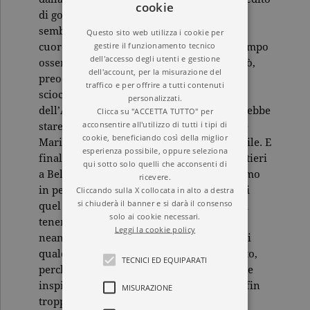
cookie
di godere. Ma in quella tiepida primavera
sembra abbia iniziato a palpitare anche il
Questo sito web utilizza i cookie per
gestire il funzionamento tecnico
cuore del carabiniere Beola, da qualche tempo
dell'accesso degli utenti e gestione
osservato speciale del maresciallo Maccadò,
dell'account, per la misurazione del
preoccupato che il giovane non commetta
traffico e per offrire a tutti contenuti
sciocchezze violando il regolamento
personalizzati.
dell’Arma. Anche il maresciallo però dovrebbe
Clicca su "ACCETTA TUTTO" per
acconsentire all'utilizzo di tutti i tipi di
stare attento, perché indispettire la moglie
cookie, beneficiando così della miglior
Maristella potrebbe rendergli la vita difficile. E
esperienza possibile, oppure seleziona
finalmente arriva il gran giorno dei panettieri
qui sotto solo quelli che acconsenti di
a Bellano, impreziosito dal Federale di Como
ricevere.
in persona, che vorrebbe saperne di più di
Cliccando sulla X collocata in alto a destra
si chiuderà il banner e si darà il consenso
quel paese turbolento dove non si riesce a
solo ai cookie necessari.
tenere in piedi una sezione del Partito
Leggi la cookie policy
neanche a piangere. Ma niente, dev’esserci
qualcosa nell’aria che fa andare tutto storto,
TECNICI ED EQUIPARATI
perché sul più bello un furto, che parrebbe
inspiegabile, finisce per agitare acque già fin
MISURAZIONE
troppo mosse.