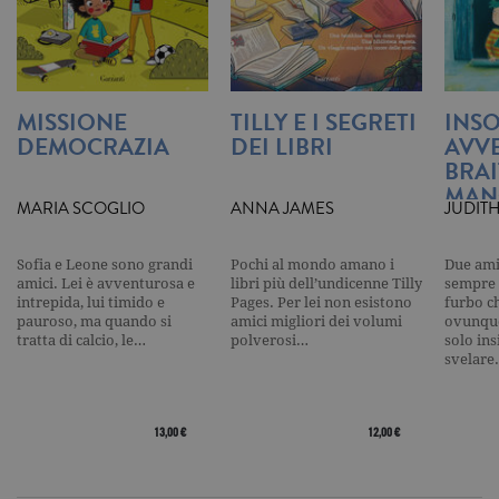
_gat_UA-16356920-1
.garzanti.it
1 minuto
Si tratta di
cookie di t
pattern
impostato 
Google
Analytics, i
l'elemento
MISSIONE
TILLY E I SEGRETI
INSO
pattern sul
DEMOCRAZIA
DEI LIBRI
AVV
nome contie
numero
BRA
identificati
univoco
MAN
dell'accoun
MARIA SCOGLIO
ANNA JAMES
JUDIT
del sito We
cui si riferis
una variazi
del cookie 
Sofia e Leone sono grandi
Pochi al mondo amano i
Due amic
che viene
amici. Lei è avventurosa e
libri più dell’undicenne Tilly
sempre 
utilizzato p
intrepida, lui timido e
Pages. Per lei non esistono
furbo c
limitare la
pauroso, ma quando si
amici migliori dei volumi
ovunque
quantità di 
tratta di calcio, le…
polverosi…
solo in
registrati d
Google su si
svelare
Web ad alt
volume di
traffico.
13,00 €
12,00 €
_ga
.garzanti.it
2 anni
Questo nom
cookie è
associato a
Google
Universal