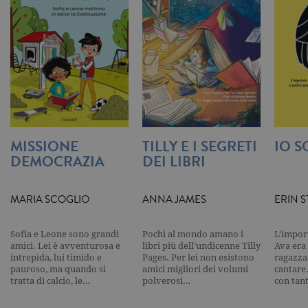
Universal
Analytics,
secondo la
documenta
viene utiliz
per limitare
frequenza d
richieste,
limitando l
raccolta di 
su siti ad al
traffico.
current_url
.garzanti.it
Sessione
Questo coo
viene utiliz
MISSIONE
TILLY E I SEGRETI
IO 
per verifica
DEMOCRAZIA
DEI LIBRI
pagina corr
visualizzata
_gat_UA-16356920-1
.garzanti.it
1 minuto
Si tratta di
cookie di t
MARIA SCOGLIO
ANNA JAMES
ERIN 
pattern
impostato 
Google
Sofia e Leone sono grandi
Pochi al mondo amano i
L’import
Analytics, i
l'elemento
amici. Lei è avventurosa e
libri più dell’undicenne Tilly
Ava era 
pattern sul
intrepida, lui timido e
Pages. Per lei non esistono
ragazza
nome contie
pauroso, ma quando si
amici migliori dei volumi
cantare
numero
tratta di calcio, le…
polverosi…
con tan
identificati
univoco
dell'accoun