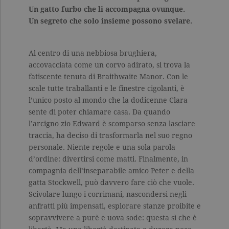
Un gatto furbo che li accompagna ovunque.
Un segreto che solo insieme possono svelare.
Al centro di una nebbiosa brughiera,
accovacciata come un corvo adirato, si trova la
fatiscente tenuta di Braithwaite Manor. Con le
scale tutte traballanti e le finestre cigolanti, è
l’unico posto al mondo che la dodicenne Clara
sente di poter chiamare casa. Da quando
l’arcigno zio Edward è scomparso senza lasciare
traccia, ha deciso di trasformarla nel suo regno
personale. Niente regole e una sola parola
d’ordine: divertirsi come matti. Finalmente, in
compagnia dell’inseparabile amico Peter e della
gatta Stockwell, può davvero fare ciò che vuole.
Scivolare lungo i corrimani, nascondersi negli
anfratti più impensati, esplorare stanze proibite e
sopravvivere a purè e uova sode: questa sì che è