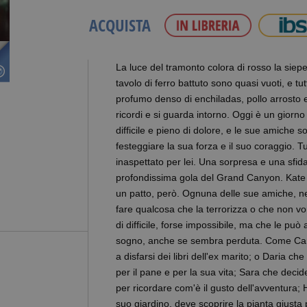
ACQUISTA
La luce del tramonto colora di rosso la siepe 
tavolo di ferro battuto sono quasi vuoti, e tu
profumo denso di enchiladas, pollo arrosto e
ricordi e si guarda intorno. Oggi è un giorno
difficile e pieno di dolore, e le sue amiche so
festeggiare la sua forza e il suo coraggio. 
inaspettato per lei. Una sorpresa e una sfida
profondissima gola del Grand Canyon. Kate 
un patto, però. Ognuna delle sue amiche, ne
fare qualcosa che la terrorizza o che non v
di difficile, forse impossibile, ma che le può a
sogno, anche se sembra perduta. Come Carol
a disfarsi dei libri dell'ex marito; o Daria c
per il pane e per la sua vita; Sara che decide
per ricordare com'è il gusto dell'avventura;
suo giardino, deve scoprire la pianta giusta