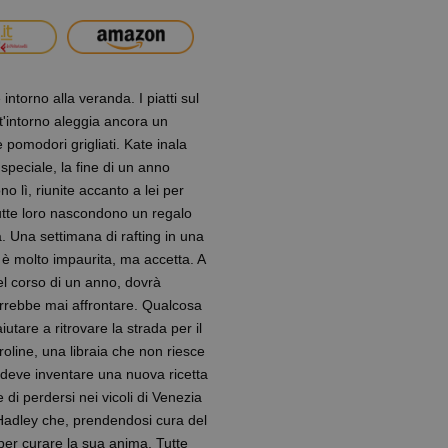
intorno alla veranda. I piatti sul
tt'intorno aleggia ancora un
 pomodori grigliati. Kate inala
 speciale, la fine di un anno
no lì, riunite accanto a lei per
Tutte loro nascondono un regalo
. Una settimana di rafting in una
è molto impaurita, ma accetta. A
l corso di un anno, dovrà
orrebbe mai affrontare. Qualcosa
iutare a ritrovare la strada per il
ine, una libraia che non riesce
he deve inventare una nuova ricetta
 di perdersi nei vicoli di Venezia
 Hadley che, prendendosi cura del
 per curare la sua anima. Tutte