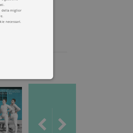
ti.
 della miglior
re.
kie necessari.
 utenti e la gestione
delle condizioni previste dal
ggiorna un valore univoco