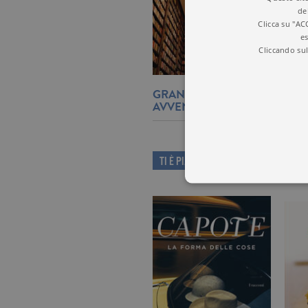
de
Clicca su "AC
es
Cliccando sul
GRANGÉ: MISTERO, HORRO
AVVENTURA NEL NUOVO TH
TI È PIACIUTO QUESTO LIBRO?
I cookie tecnici sono stretta
dell'account. Il sito Web non
Garante, i cookie analitici 
Nome
Do
_gid
.ga