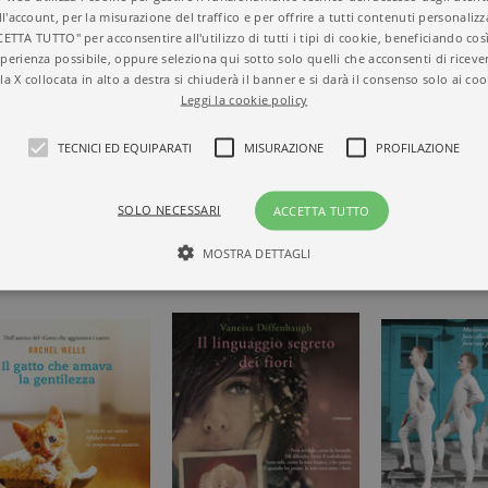
ll'account, per la misurazione del traffico e per offrire a tutti contenuti personalizza
CETTA TUTTO" per acconsentire all'utilizzo di tutti i tipi di cookie, beneficiando così
perienza possibile, oppure seleziona qui sotto solo quelli che acconsenti di riceve
la X collocata in alto a destra si chiuderà il banner e si darà il consenso solo ai coo
Leggi la cookie policy
R E
TECNICI ED EQUIPARATI
MISURAZIONE
PROFILAZIONE
RILLER
SOLO NECESSARI
ACCETTA TUTTO
MOSTRA DETTAGLI
Tecnici ed equiparati
Misurazione
Profilazione
mente necessari, consentono la funzionalità del sito Web principale come l'accesso degli
 può essere utilizzato correttamente senza i cookie strettamente necessari. Col rispetto 
sono equiparati ai tecnici e dunque non necessitano del consenso.
minio
Scadenza
Descrizione
rzanti.it
1 giorno
Questo cookie è impostato da Google Analytics. Memorizza e a