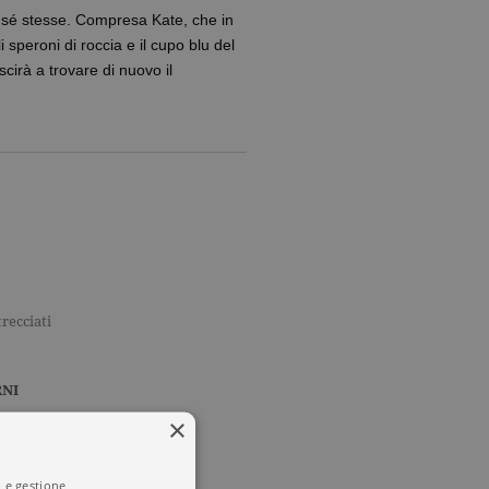
 sé stesse. Compresa Kate, che in
i speroni di roccia e il cupo blu del
scirà a trovare di nuovo il
trecciati
NI
×
o
i e gestione