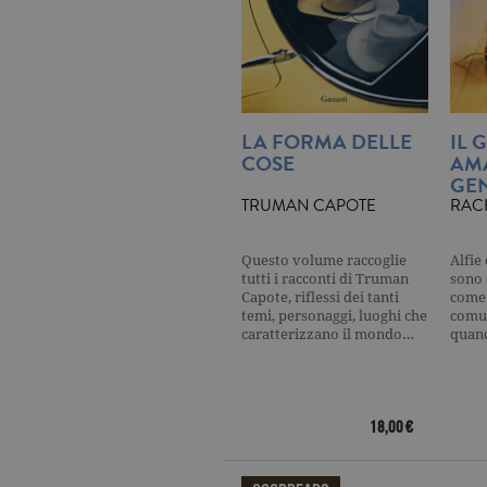
_gat
.ga
current_url
.ga
LA FORMA DELLE
IL 
_gat_UA-16356920-1
.ga
COSE
AM
GEN
TRUMAN CAPOTE
RAC
_ga
.ga
Questo volume raccoglie
Alfie
tutti i racconti di Truman
sono 
Capote, riflessi dei tanti
come 
temi, personaggi, luoghi che
comun
CookieScriptConsent
.ga
caratterizzano il mondo…
quan
18,00 €
Nome
Dominio
Nome
Dominio
datr
.facebook.com