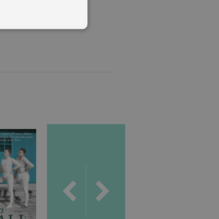
Romanzi
 utenti e la gestione
delle condizioni previste dal
ggiorna un valore univoco
accia delle visualizzazioni
, secondo la
ichieste, limitando la
isualizzata.
ics, in cui l'elemento
'account o del sito Web a
ato per limitare la quantità
.
s, che è un aggiornamento