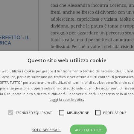
così che Alessandra incontra Lorenzo, u
freni, anche se fresco di divorzio con un’
adolescente, capricciosa e viziata. Molte
dividono, perché la paura è tanta e troppe 
coraggio per azzardare un percorso scono
RFETTO": IL
fuori strada, ma ti permette di ammirare
RICA
bellissimi. Perché a volte la felicità ris
imperfetto.
Questo sito web utilizza cookie
 web utilizza i cookie per gestire il funzionamento tecnico dell'accesso degli utent
ll'account, per la misurazione del traffico e per offrire a tutti contenuti personalizza
CETTA TUTTO" per acconsentire all'utilizzo di tutti i tipi di cookie, beneficiando così
perienza possibile, oppure seleziona qui sotto solo quelli che acconsenti di riceve
la X collocata in alto a destra si chiuderà il banner e si darà il consenso solo ai coo
Leggi la cookie policy
Titolo
Il nostro momento i
RICE
ISBN
9788811813903
TECNICI ED EQUIPARATI
MISURAZIONE
PROFILAZIONE
Autore
Federica Bosco
Collana
SUPER G
Casa Editrice
GARZANTI
SOLO NECESSARI
ACCETTA TUTTO