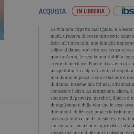
ACQUISTA
La vita non rispetta mai i piani, e Alessa
modi. Credeva di avere tutto sotto contro
fisica all’università, una famiglia impe
solido al fianco, un’esistenza senza scosso
quarant’anni, le regala una stabilità agog
crede di meritare. Finché il castello di ca
inaspettato. Un colpo di vento che spalanc
mandando in pezzi la sua relazione e una
di donna, insieme alla fiducia, all’autostim
conoscere l’altro. La tentazione, allora, è 
smettere di provare, perché il dolore è t
dettagli stonati della vita che le cose ac
due nipoti, deliziosi e impacciatissimi ne
arriva quando ormai il desiderio è da tem
con sé una rivoluzione imprevista, fatta di
rassicurazione e di lezioni in piscina osse