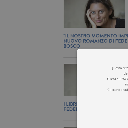
"IL NOSTRO MOMENTO IMPE
NUOVO ROMANZO DI FEDE
BOSCO
Questo sito
de
Clicca su "AC
es
Cliccando sul
I LIBRI AMATI DALLA SCRITT
FEDERICA BOSCO