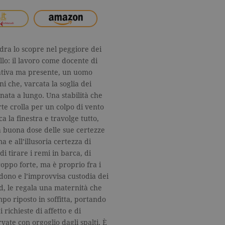
ndra lo scopre nel peggiore dei
llo: il lavoro come docente di
gnativa ma presente, un uomo
ni che, varcata la soglia dei
nata a lungo. Una stabilità che
rte crolla per un colpo di vento
a la finestra e travolge tutto,
 buona dose delle sue certezze
a e all’illusoria certezza di
di tirare i remi in barca, di
roppo forte, ma è proprio fra i
cadono e l’improvvisa custodia dei
rd, le regala una maternità che
po riposto in soffitta, portando
 richieste di affetto e di
rvate con orgoglio dagli spalti. È