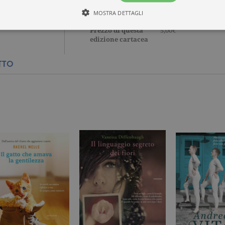
Aree tematiche
Narrativa italiana
,
d'amore
,
Tascabili
MOSTRA DETTAGLI
Dettagli
304 pagine, Brossura
Prezzo di questa
5,00€
edizione cartacea
Tecnici ed equiparati
Misurazione
Profilazione
TTO
mente necessari, consentono la funzionalità del sito Web principale come l'accesso degli
 può essere utilizzato correttamente senza i cookie strettamente necessari. Col rispetto 
sono equiparati ai tecnici e dunque non necessitano del consenso.
minio
Scadenza
Descrizione
rzanti.it
1 giorno
Questo cookie è impostato da Google Analytics. Memorizza e a
per ogni pagina visitata e viene utilizzato per contare e tenere tr
di pagina.
rzanti.it
1 minuto
Questo nome di cookie è associato a Google Universal Analytics
documentazione viene utilizzato per limitare la frequenza delle r
raccolta di dati su siti ad alto traffico.
rzanti.it
Sessione
Questo cookie viene utilizzato per verificare la pagina corrente v
rzanti.it
1 minuto
Si tratta di un cookie di tipo pattern impostato da Google Analyt
pattern sul nome contiene il numero identificativo univoco dell
cui si riferisce. È una variazione del cookie _gat che viene utilizz
di dati registrati da Google su siti Web ad alto volume di traffico
rzanti.it
2 anni
Questo nome di cookie è associato a Google Universal Analytic