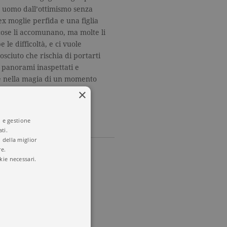
n uomo dall’ottimismo senza
ex moglie perfida e una figlia
 cose li accomunano, ma molte li
le difficoltà, e ci vuole
sciuto che rischia di portarti
 panorami inaspettati e
iede nella magia di un momento
×
i e gestione
ti.
 della miglior
re.
kie necessari.
mperfetto