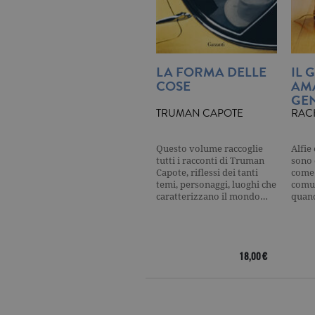
LA FORMA DELLE
IL 
CookieScriptConsent
.ga
COSE
AM
GEN
TRUMAN CAPOTE
RAC
Nome
Dominio
Questo volume raccoglie
Alfie
Nome
Dominio
tutti i racconti di Truman
sono 
datr
.facebook.com
Capote, riflessi dei tanti
come 
_fbp
.garzanti.it
locale
.facebook.com
temi, personaggi, luoghi che
comun
caratterizzano il mondo…
quan
oo
.facebook.com
sb
.facebook.com
18,00 €
spin
.facebook.com
wd
.facebook.com