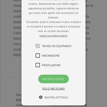
successi scalano le classifiche e conquistano la
cookie, beneficiando così della miglior
stampa, si confrontano su temi universali come la
esperienza possibile, oppure seleziona
maternità e l’essere figli. Sette storie di
qui sotto solo quelli che acconsenti di
cambiamento, ribellione, sfida, disamore. Sette
ricevere.
Cliccando sulla X collocata in alto a destra
donne, sette sensibilità diverse unite dal talento
si chiuderà il banner e si darà il consenso
innato per la scrittura: Federica Bosco, Cristina
solo ai cookie necessari.
Caboni, Valentina D’Urbano, Evita Greco, Clara
Leggi la cookie policy
Sánchez, Carmela Scotti e Simona Sparaco. Una
raccolta unica che mette a nudo le dinamiche
TECNICI ED EQUIPARATI
reali ed emozionanti di una delle relazioni più
difficili e durature di tutta la vita.
MISURAZIONE
PROFILAZIONE
ACCETTA TUTTO
SOLO NECESSARI
Titolo
Tu sei parte di me
MOSTRA DETTAGLI
ISBN
9788811814146
Autore
Federica Bosco
,
Cristina