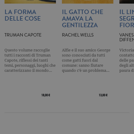
impostato 
Google
Analytics, i
LA FORMA
IL GATTO CHE
IL L
l'elemento
DELLE COSE
AMAVA LA
SEGR
pattern sul
nome contie
GENTILEZZA
FIOR
numero
identificati
TRUMAN CAPOTE
RACHEL WELLS
VANES
univoco
dell'accoun
DIFFE
del sito We
cui si riferis
Questo volume raccoglie
Alfie e il suo amico George
Victoria
una variazi
del cookie 
tutti i racconti di Truman
sono conosciuti da tutti
contatto
che viene
Capote, riflessi dei tanti
come gatti fuori dal
delle pa
utilizzato p
temi, personaggi, luoghi che
comune: sanno fiutare
degli al
limitare la
caratterizzano il mondo…
quando c’è un problema…
paura d
quantità di 
registrati d
Google su si
Web ad alt
volume di
traffico.
18,00 €
13,00 €
_ga
.garzanti.it
2 anni
Questo nom
cookie è
associato a
Google
Universal
Analytics, c
un
aggiornam