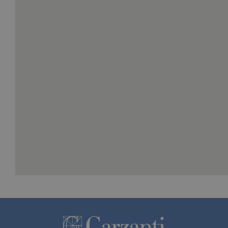
Analytics, i
Qui potrai visualizzare le recensioni di GoodReads.
l'elemento
pattern sul
nome contie
numero
identificati
univoco
dell'accoun
del sito We
cui si riferis
una variazi
del cookie 
che viene
utilizzato p
limitare la
quantità di 
registrati d
Google su si
Web ad alt
volume di
traffico.
_ga
.garzanti.it
2 anni
Questo nom
cookie è
associato a
Google
Universal
Analytics, c
un
aggiornam
significativ
servizio di