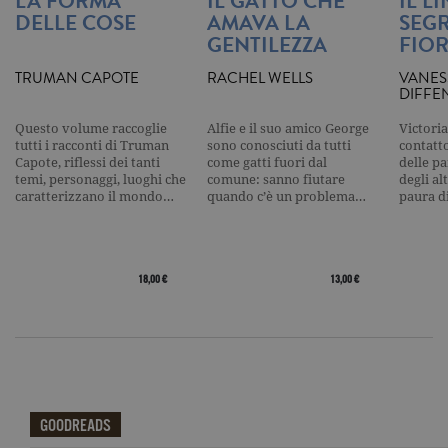
LA FORMA
IL GATTO CHE
IL L
traccia dell
DELLE COSE
AMAVA LA
SEGR
visualizzazi
pagina.
GENTILEZZA
FIOR
_gat
.garzanti.it
1 minuto
Questo nom
TRUMAN CAPOTE
RACHEL WELLS
VANES
cookie è
DIFFE
associato a
Google
Universal
Questo volume raccoglie
Alfie e il suo amico George
Victoria
Analytics,
tutti i racconti di Truman
sono conosciuti da tutti
contatto
secondo la
Capote, riflessi dei tanti
come gatti fuori dal
delle pa
documenta
viene utiliz
temi, personaggi, luoghi che
comune: sanno fiutare
degli al
per limitare
caratterizzano il mondo…
quando c’è un problema…
paura d
frequenza d
richieste,
limitando l
raccolta di 
su siti ad al
traffico.
18,00 €
13,00 €
current_url
.garzanti.it
Sessione
Questo coo
viene utiliz
per verifica
pagina corr
visualizzata
_gat_UA-16356920-1
.garzanti.it
1 minuto
Si tratta di
cookie di t
pattern
GOODREADS
impostato 
Google