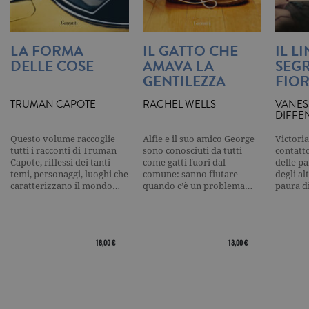
pattern
impostato 
Google
Analytics, i
l'elemento
LA FORMA
IL GATTO CHE
IL L
pattern sul
DELLE COSE
AMAVA LA
SEGR
nome contie
numero
GENTILEZZA
FIOR
identificati
univoco
dell'accoun
TRUMAN CAPOTE
RACHEL WELLS
VANES
del sito We
DIFFE
cui si riferis
una variazi
del cookie 
Questo volume raccoglie
Alfie e il suo amico George
Victoria
che viene
tutti i racconti di Truman
sono conosciuti da tutti
contatto
utilizzato p
Capote, riflessi dei tanti
come gatti fuori dal
delle pa
limitare la
temi, personaggi, luoghi che
comune: sanno fiutare
degli al
quantità di 
caratterizzano il mondo…
quando c’è un problema…
paura d
registrati d
Google su si
Web ad alt
volume di
traffico.
18,00 €
13,00 €
_ga
.garzanti.it
2 anni
Questo nom
cookie è
associato a
Google
Universal
Analytics, c
un