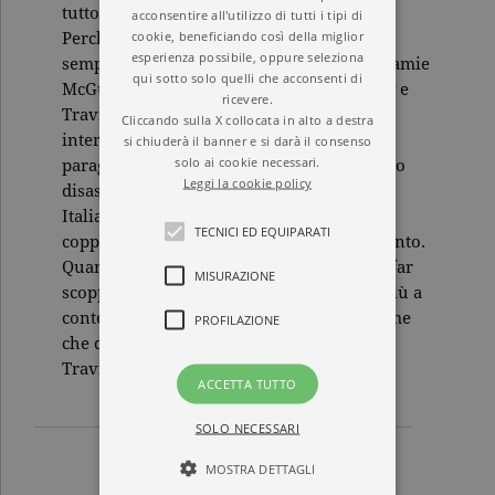
tutto e tutti e Travis sa come ricambiarla.
acconsentire all'utilizzo di tutti i tipi di
cookie, beneficiando così della miglior
Perché l’oceano è pieno di onde, ma c’è
esperienza possibile, oppure seleziona
sempre un porto sicuro a cui approdare. Jamie
qui sotto solo quelli che acconsenti di
McGuire è la scrittrice del momento. Abby e
ricevere.
Travis ormai sono un fenomeno
Cliccando sulla X collocata in alto a destra
internazionale. Dopo il successo senza
si chiuderà il banner e si darà il consenso
solo ai cookie necessari.
paragoni di Uno splendido disastro e Il mio
Leggi la cookie policy
disastro sei tu, da mesi nelle classifiche in
Italia, arriva una nuova avventura per la
TECNICI ED EQUIPARATI
coppia più tormentata e famosa del momento.
Quando il sentimento cresce fino quasi a far
MISURAZIONE
scoppiare il cuore, il presente non basta più a
contenerlo. Si guarda al futuro, a un legame
PROFILAZIONE
che duri per sempre. Preparatevi: Abby e
Travis vi invitano al loro matrimonio.
ACCETTA TUTTO
SOLO NECESSARI
MOSTRA DETTAGLI