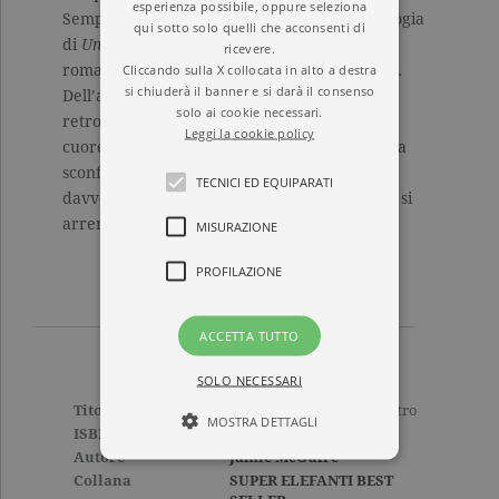
esperienza possibile, oppure seleziona
Sempre al vertice delle classifiche con la trilogia
qui sotto solo quelli che acconsenti di
di
Uno splendido disastro
, in questo nuovo
ricevere.
Cliccando sulla X collocata in alto a destra
romanzo torna a parlare dei fratelli Maddox.
si chiuderà il banner e si darà il consenso
Dell’amore di Abby e Travis di cui ci svela
solo ai cookie necessari.
retroscena inaspettati. E di Thomas, del suo
Leggi la cookie policy
cuore tormentato e della ragazza che riesce a
sconfiggere la sua corazza. Perché chi ama
TECNICI ED EQUIPARATI
davvero non si ferma al primo ostacolo. Non si
arrende mai.
MISURAZIONE
PROFILAZIONE
ACCETTA TUTTO
SOLO NECESSARI
Titolo
Un indimenticabile disastro
MOSTRA DETTAGLI
ISBN
9788811672142
Autore
Jamie McGuire
Collana
SUPER ELEFANTI BEST