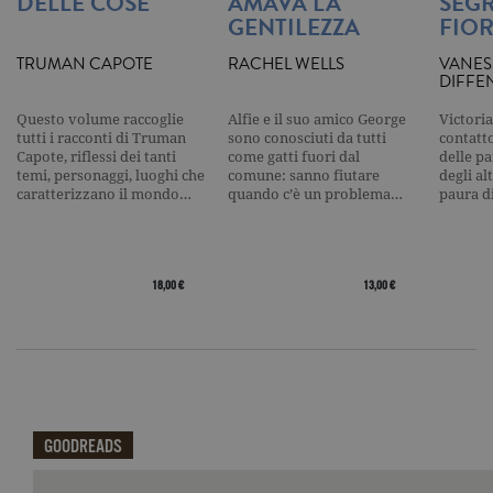
DELLE COSE
AMAVA LA
SEGR
Analytics, i
l'elemento
GENTILEZZA
FIOR
pattern sul
nome contie
TRUMAN CAPOTE
RACHEL WELLS
VANES
numero
DIFFE
identificati
univoco
dell'accoun
Questo volume raccoglie
Alfie e il suo amico George
Victoria
del sito We
tutti i racconti di Truman
sono conosciuti da tutti
contatto
cui si riferis
una variazi
Capote, riflessi dei tanti
come gatti fuori dal
delle pa
del cookie 
temi, personaggi, luoghi che
comune: sanno fiutare
degli al
che viene
caratterizzano il mondo…
quando c’è un problema…
paura d
utilizzato p
limitare la
quantità di 
registrati d
Google su si
Web ad alt
18,00 €
13,00 €
volume di
traffico.
_ga
.garzanti.it
2 anni
Questo nom
cookie è
associato a
Google
Universal
Analytics, c
un
GOODREADS
aggiornam
significativ
servizio di