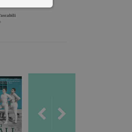
Tascabili
o
 utenti e la gestione
delle condizioni previste dal
ggiorna un valore univoco
accia delle visualizzazioni
, secondo la
ichieste, limitando la
isualizzata.
ics, in cui l'elemento
'account o del sito Web a
ato per limitare la quantità
.
s, che è un aggiornamento
 da Google. Questo cookie
umero generato in modo