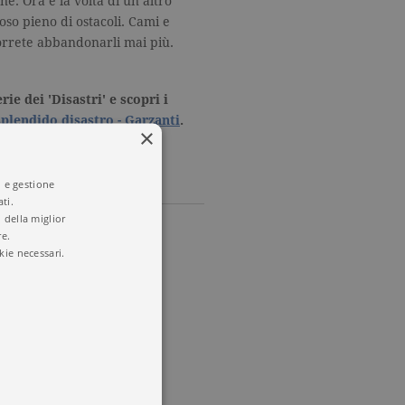
e. Ora è la volta di un altro
oso pieno di ostacoli. Cami e
orrete abbandonarli mai più.
ie dei 'Disastri' e scopri i
plendido disastro - Garzanti
.
×
i e gestione
ti.
 della miglior
re.
kie necessari.
io
EST