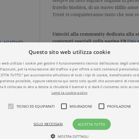
sempre
ha fatto sognare migliaia di person
fratello Maddox, di un nuovo idillio amor
Trent vi conquisteranno tanto che non v
Unisciti alla community dedicata alla ser
contenuti speciali sulla pagina FB
Uno s
 IL NUOVO
O RACCONTA
Questo sito web utilizza cookie
RCANO LA
 web utilizza i cookie per gestire il funzionamento tecnico dell'accesso degli utent
ll'account, per la misurazione del traffico e per offrire a tutti contenuti personalizza
CETTA TUTTO" per acconsentire all'utilizzo di tutti i tipi di cookie, beneficiando così
perienza possibile, oppure seleziona qui sotto solo quelli che acconsenti di riceve
la X collocata in alto a destra si chiuderà il banner e si darà il consenso solo ai coo
SFOGLIA LE PRIME PAGINE
Leggi la cookie policy
TECNICI ED EQUIPARATI
MISURAZIONE
PROFILAZIONE
Titolo
Uno splendido sbagl
SOLO NECESSARI
ACCETTA TUTTO
ISBN
9788811672890
Autore
Jamie McGuire
MOSTRA DETTAGLI
Collana
SUPER ELEFANTI B