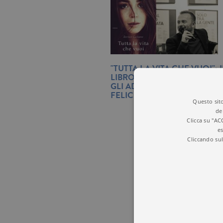
"TUTTA LA VITA CHE VUOI":
LIBRO DI ENRICO GALIAN
GLI ADOLESCENTI CHE CE
FELICITÀ
Questo sito
de
Clicca su "AC
es
Cliccando sul