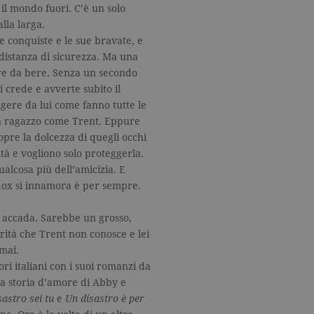
l mondo fuori. C’è un solo
lla larga.
e conquiste e le sue bravate, e
distanza di sicurezza. Ma una
fre da bere. Senza un secondo
i crede e avverte subito il
lgere da lui come fanno tutte le
un ragazzo come Trent. Eppure
opre la dolcezza di quegli occhi
tà e vogliono solo proteggerla.
alcosa più dell’amicizia. E
dox si innamora è per sempre.
accada. Sarebbe un grosso,
rità che Trent non conosce e lei
mai.
ri italiani con i suoi romanzi da
 La storia d’amore di Abby e
sastro sei tu
e
Un disastro è per