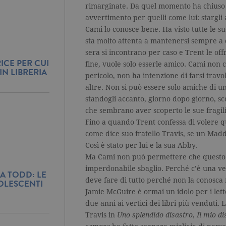
rimarginate. Da quel momento ha chiuso i
avvertimento per quelli come lui: stargli a
Cami lo conosce bene. Ha visto tutte le su
sta molto attenta a mantenersi sempre a 
sera si incontrano per caso e Trent le of
ICE PER CUI
fine, vuole solo esserle amico. Cami non c
IN LIBRERIA
pericolo, non ha intenzione di farsi travo
altre. Non si può essere solo amiche di 
standogli accanto, giorno dopo giorno, sc
che sembrano aver scoperto le sue fragili
Fino a quando Trent confessa di volere qu
come dice suo fratello Travis, se un Mad
Così è stato per lui e la sua Abby.
Ma Cami non può permettere che questo 
imperdonabile sbaglio. Perché c’è una ve
A TODD: LE
deve fare di tutto perché non la conosca 
OLESCENTI
Jamie McGuire è ormai un idolo per i letto
due anni ai vertici dei libri più venduti.
Travis in
Uno
splendido disastro
,
Il mio di