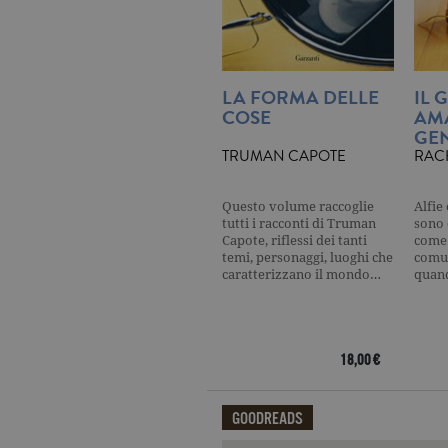
CookieScriptConsent
.ga
LA FORMA DELLE
IL 
COSE
AM
GEN
TRUMAN CAPOTE
RAC
Nome
Dominio
Nome
Dominio
datr
.facebook.com
Questo volume raccoglie
Alfie
_fbp
.garzanti.it
tutti i racconti di Truman
sono 
locale
.facebook.com
Capote, riflessi dei tanti
come 
temi, personaggi, luoghi che
oo
.facebook.com
comun
caratterizzano il mondo…
quan
sb
.facebook.com
spin
.facebook.com
18,00 €
wd
.facebook.com
GOODREADS