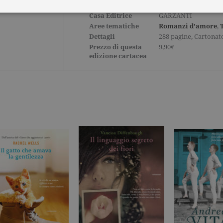
SELLER
Casa Editrice
GARZANTI
Aree tematiche
Romanzi d'amore
,
Tecnici ed equiparati
Misurazione
Profilazione
Dettagli
288 pagine, Cartonat
Prezzo di questa
9,90€
mente necessari, consentono la funzionalità del sito Web principale come l'accesso degli
edizione cartacea
 può essere utilizzato correttamente senza i cookie strettamente necessari. Col rispetto 
sono equiparati ai tecnici e dunque non necessitano del consenso.
minio
Scadenza
Descrizione
rzanti.it
1 giorno
Questo cookie è impostato da Google Analytics. Memorizza e a
per ogni pagina visitata e viene utilizzato per contare e tenere tr
di pagina.
rzanti.it
1 minuto
Questo nome di cookie è associato a Google Universal Analytics
documentazione viene utilizzato per limitare la frequenza delle r
raccolta di dati su siti ad alto traffico.
rzanti.it
Sessione
Questo cookie viene utilizzato per verificare la pagina corrente v
rzanti.it
1 minuto
Si tratta di un cookie di tipo pattern impostato da Google Analyt
pattern sul nome contiene il numero identificativo univoco dell
cui si riferisce. È una variazione del cookie _gat che viene utilizz
di dati registrati da Google su siti Web ad alto volume di traffico
rzanti.it
2 anni
Questo nome di cookie è associato a Google Universal Analytic
significativo del servizio di analisi più comunemente utilizzato
viene utilizzato per distinguere utenti unici assegnando un n