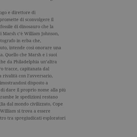
ogo e direttore di
promette di sconvolgere il
fossile di dinosauro che la
 di Marsh c’è William Johnson,
tografo in erba che,
nuto, intende così onorare una
a. Quello che Marsh e i suoi
he da Philadelphia un’altra
oro tracce, capitanata dal
 rivalità con l’avversario,
dimostrandosi disposto a
di dare il proprio nome alla più
trambe le spedizioni restano
lia dal mondo civilizzato, Cope
William si trova a essere
tro tra spregiudicati esploratori