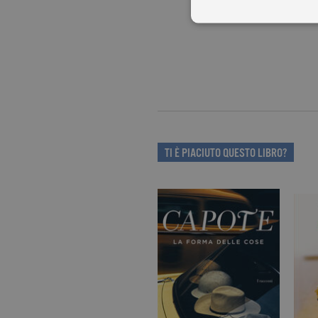
I cookie tecnici sono stretta
dell'account. Il sito Web non
Garante, i cookie analitici 
Nome
Do
_gid
.ga
TI È PIACIUTO QUESTO LIBRO?
_gat
.ga
current_url
.ga
_gat_UA-16356920-1
.ga
_ga
.ga