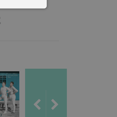
NI
a
o
 utenti e la gestione
delle condizioni previste dal
ggiorna un valore univoco
accia delle visualizzazioni
, secondo la
ichieste, limitando la
isualizzata.
ics, in cui l'elemento
'account o del sito Web a
ato per limitare la quantità
.
s, che è un aggiornamento
 da Google. Questo cookie
umero generato in modo