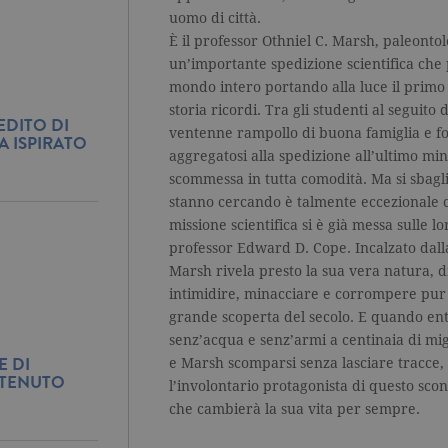
uomo di città.
È il professor Othniel C. Marsh, paleontol
un’importante spedizione scientifica che 
mondo intero portando alla luce il primo 
storia ricordi. Tra gli studenti al seguito
NEDITO DI
ventenne rampollo di buona famiglia e fo
 ISPIRATO
aggregatosi alla spedizione all’ultimo mi
scommessa in tutta comodità. Ma si sbagli
stanno cercando è talmente eccezionale c
missione scientifica si è già messa sulle l
professor Edward D. Cope. Incalzato dalla
Marsh rivela presto la sua vera natura, 
intimidire, minacciare e corrompere pur 
grande scoperta del secolo. E quando en
senz’acqua e senz’armi a centinaia di mig
E DI
e Marsh scomparsi senza lasciare tracce, 
A TENUTO
l’involontario protagonista di questo scon
che cambierà la sua vita per sempre.