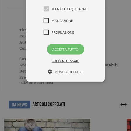
TECNICI ED EQUIPARATI
MISURAZIONE
Titolo
Più dolce delle lacrime
PROFILAZIONE
ISBN
9788811687085
Autore
Nafisa Haji
Collana
SUPER ELEFANTI BEST
ACCETTA TUTTO
SELLER EL
Casa Editrice
GARZANTI
SOLO NECESSARI
Aree tematiche
Narrativa straniera
,
Tascabili
Dettagli
336 pagine, Cartonato
MOSTRA DETTAGLI
Prezzo di questa
9,90€
edizione cartacea
Tecnici ed equiparati
Misurazione
Profilazione
ARTICOLI CORRELATI
DA NEWS
I cookie tecnici sono strettamente
necessari, consentono la funzionalità
del sito Web principale come l'accesso
degli utenti e la gestione dell'account. Il