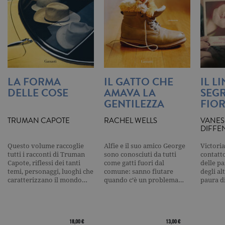
secondo la
documenta
viene utiliz
per limitare
frequenza d
richieste,
limitando l
raccolta di 
su siti ad al
traffico.
LA FORMA
IL GATTO CHE
IL L
current_url
.garzanti.it
Sessione
Questo coo
viene utiliz
DELLE COSE
AMAVA LA
SEGR
per verifica
GENTILEZZA
FIOR
pagina corr
visualizzata
TRUMAN CAPOTE
RACHEL WELLS
VANES
_gat_UA-16356920-1
.garzanti.it
1 minuto
Si tratta di
DIFFE
cookie di t
pattern
impostato 
Questo volume raccoglie
Alfie e il suo amico George
Victoria
Google
tutti i racconti di Truman
sono conosciuti da tutti
contatto
Analytics, i
Capote, riflessi dei tanti
come gatti fuori dal
delle pa
l'elemento
temi, personaggi, luoghi che
comune: sanno fiutare
degli al
pattern sul
nome contie
caratterizzano il mondo…
quando c’è un problema…
paura d
numero
identificati
univoco
dell'accoun
del sito We
cui si riferis
18,00 €
13,00 €