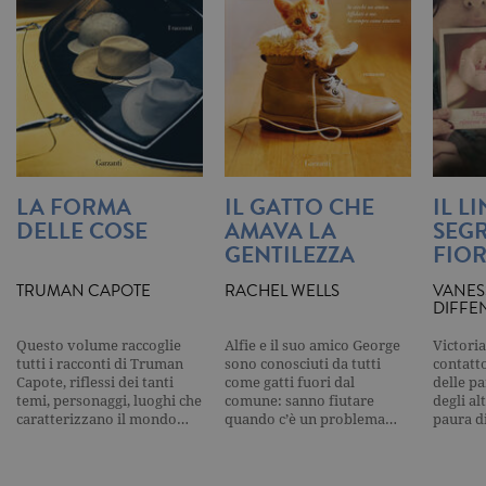
pagina corr
visualizzata
_gat_UA-16356920-1
.garzanti.it
1 minuto
Si tratta di
cookie di t
pattern
impostato 
Google
Analytics, i
l'elemento
pattern sul
nome contie
numero
LA FORMA
IL GATTO CHE
IL L
identificati
DELLE COSE
AMAVA LA
SEGR
univoco
dell'accoun
GENTILEZZA
FIOR
del sito We
cui si riferis
una variazi
TRUMAN CAPOTE
RACHEL WELLS
VANES
del cookie 
DIFFE
che viene
utilizzato p
limitare la
Questo volume raccoglie
Alfie e il suo amico George
Victoria
quantità di 
tutti i racconti di Truman
sono conosciuti da tutti
contatto
registrati d
Capote, riflessi dei tanti
come gatti fuori dal
delle pa
Google su si
temi, personaggi, luoghi che
comune: sanno fiutare
degli al
Web ad alt
caratterizzano il mondo…
quando c’è un problema…
paura d
volume di
traffico.
_ga
.garzanti.it
2 anni
Questo nom
cookie è