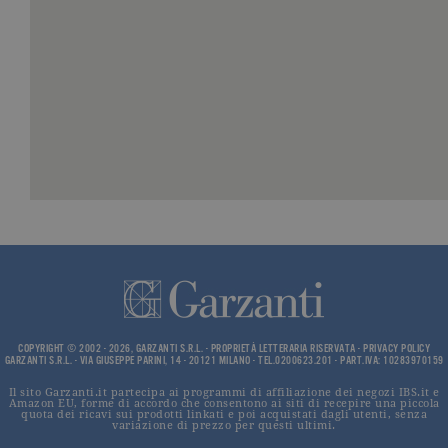
utilizzato p
distinguere
utenti unici
assegnand
numero
generato in
modo casua
come
identificato
del cliente. 
incluso in 
richiesta di
pagina in u
e utilizzato
calcolare i d
visitatori,
sessioni e
campagne p
rapporti di
analisi dei si
CookieScriptConsent
.garzanti.it
1 mese
Questo coo
viene utiliz
dal servizio
Cookie-
COPYRIGHT © 2002 - 2026, GARZANTI S.R.L. - PROPRIETÀ LETTERARIA RISERVATA -
PRIVACY POLICY
Script.com 
GARZANTI S.R.L. - VIA GIUSEPPE PARINI, 14 - 20121 MILANO - TEL.0200623.201 - PART.IVA: 10283970159
ricordare le
preferenze 
Il sito Garzanti.it partecipa ai programmi di affiliazione dei negozi IBS.it e
consenso s
Amazon EU, forme di accordo che consentono ai siti di recepire una piccola
quota dei ricavi sui prodotti linkati e poi acquistati dagli utenti, senza
cookie dei
variazione di prezzo per questi ultimi.
visitatori. È
necessario c