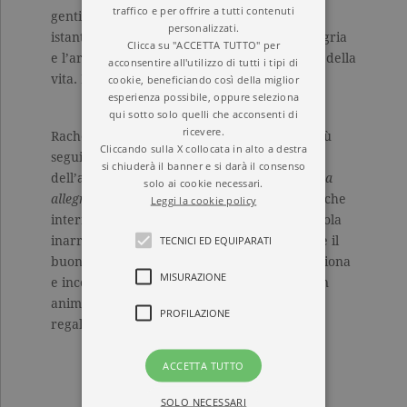
traffico e per offrire a tutti contenuti
gentile, un’offerta d’aiuto disinteressata, un
personalizzati.
istante di gioia condivisa, per ritrovare l’allegria
Clicca su "ACCETTA TUTTO" per
e l’armonia necessarie ad affrontare le sfide della
acconsentire all'utilizzo di tutti i tipi di
vita. Nessuno lo sa meglio di Alfie e George.
cookie, beneficiando così della miglior
esperienza possibile, oppure seleziona
qui sotto solo quelli che acconsenti di
ricevere.
Rachel Wells si conferma una delle autrici più
Cliccando sulla X collocata in alto a destra
seguite dai lettori. Con la nuova avventura
si chiuderà il banner e si darà il consenso
dell’amatissimo gatto Alfie,
Il gatto che donava
solo ai cookie necessari.
allegria
, si è aggiudicata la vetta delle classifiche
Leggi la cookie policy
internazionali e ha dato inizio a un passaparola
TECNICI ED EQUIPARATI
inarrestabile sul web. Un romanzo che mette il
buonumore. Una storia di amicizia che emoziona
MISURAZIONE
e incoraggia a credere nella speranza che un
animale domestico, con il proprio affetto, sa
PROFILAZIONE
regalare anche nei momenti più bui.
ACCETTA TUTTO
SOLO NECESSARI