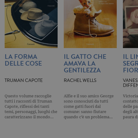
visualizzata
_gat_UA-16356920-1
.garzanti.it
1 minuto
Si tratta di
cookie di t
pattern
impostato 
Google
Analytics, i
l'elemento
pattern sul
nome contie
numero
identificati
LA FORMA
IL GATTO CHE
IL L
univoco
DELLE COSE
AMAVA LA
SEGR
dell'accoun
del sito We
GENTILEZZA
FIOR
cui si riferis
una variazi
del cookie 
TRUMAN CAPOTE
RACHEL WELLS
VANES
che viene
DIFFE
utilizzato p
limitare la
Questo volume raccoglie
Alfie e il suo amico George
Victoria
quantità di 
registrati d
tutti i racconti di Truman
sono conosciuti da tutti
contatto
Google su si
Capote, riflessi dei tanti
come gatti fuori dal
delle pa
Web ad alt
temi, personaggi, luoghi che
comune: sanno fiutare
degli al
volume di
caratterizzano il mondo…
quando c’è un problema…
paura d
traffico.
_ga
.garzanti.it
2 anni
Questo nom
cookie è
associato a