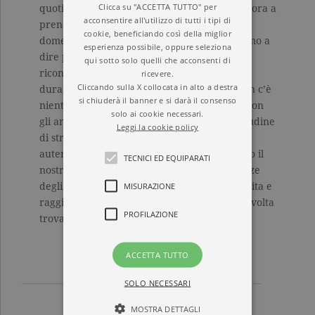
Clicca su "ACCETTA TUTTO" per
quotidianità: al mattino dedicare almeno un’ora a
acconsentire all'utilizzo di tutti i tipi di
prendersi cura di un fiore o di un animale
cookie, beneficiando così della miglior
domestico; annotare quanti «grazie» riusciamo a
esperienza possibile, oppure seleziona
dire prima di andare a letto; imparare a
qui sotto solo quelli che acconsenti di
riconoscere e accettare gli errori commessi
ricevere.
Cliccando sulla X collocata in alto a destra
durante la giornata. E si rende conto che non c’è
si chiuderà il banner e si darà il consenso
niente di meglio che trascorrere del tempo con
solo ai cookie necessari.
gli amici e riprendere la buona vecchia abitudine
Leggi la cookie policy
di stringere la mano per ritrovare rapporti
autentici e duraturi. Perché è solo mostrando il
TECNICI ED EQUIPARATI
nostro lato più sensibile e attento alle esigenze
MISURAZIONE
degli altri che possiamo cambiare la nostra vita e
raggiungere la felicità. Quella vera che, una volta
PROFILAZIONE
trovata, non si può più dimenticare.
ACCETTA TUTTO
SOLO NECESSARI
MOSTRA DETTAGLI