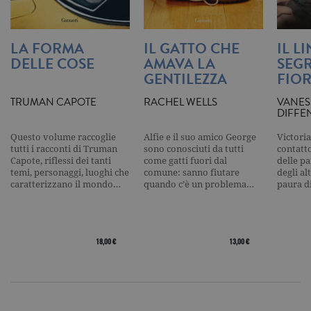
cookie di t
pattern
impostato 
Google
LA FORMA
IL GATTO CHE
IL L
Analytics, i
l'elemento
DELLE COSE
AMAVA LA
SEGR
pattern sul
nome contie
GENTILEZZA
FIOR
numero
identificati
TRUMAN CAPOTE
RACHEL WELLS
VANES
univoco
DIFFE
dell'accoun
del sito We
cui si riferis
Questo volume raccoglie
Alfie e il suo amico George
Victoria
una variazi
tutti i racconti di Truman
sono conosciuti da tutti
contatto
del cookie 
che viene
Capote, riflessi dei tanti
come gatti fuori dal
delle pa
utilizzato p
temi, personaggi, luoghi che
comune: sanno fiutare
degli al
limitare la
caratterizzano il mondo…
quando c’è un problema…
paura d
quantità di 
registrati d
Google su si
Web ad alt
volume di
traffico.
18,00 €
13,00 €
_ga
.garzanti.it
2 anni
Questo nom
cookie è
associato a
Google
Universal
Analytics, c