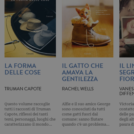
Universal
Analytics,
secondo la
documenta
viene utiliz
per limitare
frequenza d
richieste,
limitando l
raccolta di 
su siti ad al
traffico.
current_url
.garzanti.it
Sessione
Questo coo
viene utiliz
LA FORMA
IL GATTO CHE
IL L
per verifica
pagina corr
DELLE COSE
AMAVA LA
SEGR
visualizzata
GENTILEZZA
FIOR
_gat_UA-16356920-1
.garzanti.it
1 minuto
Si tratta di
cookie di t
TRUMAN CAPOTE
RACHEL WELLS
VANES
pattern
DIFFE
impostato 
Google
Analytics, i
Questo volume raccoglie
Alfie e il suo amico George
Victoria
l'elemento
tutti i racconti di Truman
sono conosciuti da tutti
contatto
pattern sul
Capote, riflessi dei tanti
come gatti fuori dal
delle pa
nome contie
temi, personaggi, luoghi che
comune: sanno fiutare
degli al
numero
identificati
caratterizzano il mondo…
quando c’è un problema…
paura d
univoco
dell'accoun