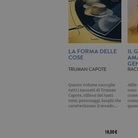
_ga
.ga
CookieScriptConsent
.ga
LA FORMA DELLE
IL 
COSE
AM
GEN
TRUMAN CAPOTE
RAC
Nome
Dominio
Nome
Dominio
datr
.facebook.com
Questo volume raccoglie
Alfie
_fbp
.garzanti.it
tutti i racconti di Truman
sono 
locale
.facebook.com
Capote, riflessi dei tanti
come 
oo
.facebook.com
temi, personaggi, luoghi che
comun
caratterizzano il mondo…
quan
sb
.facebook.com
spin
.facebook.com
18,00 €