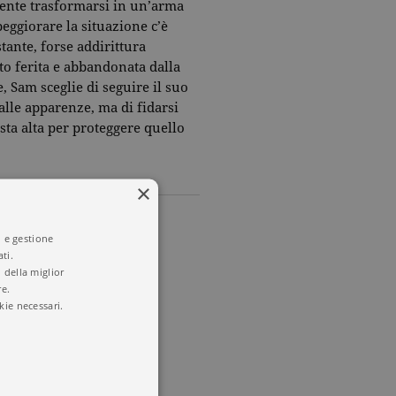
mente trasformarsi in un’arma
peggiorare la situazione c’è
tante, forse addirittura
to ferita e abbandonata dalla
, Sam sceglie di seguire il suo
alle apparenze, ma di fidarsi
esta alta per proteggere quello
×
i e gestione
ti.
 della miglior
re.
kie necessari.