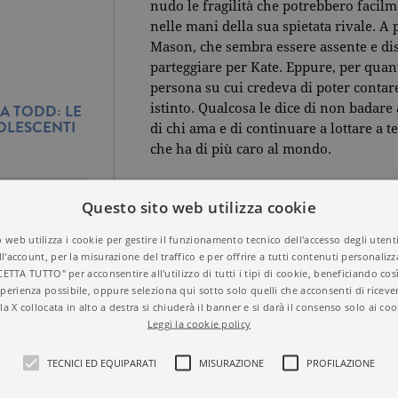
nudo le fragilità che potrebbero facil
nelle mani della sua spietata rivale. A 
Mason, che sembra essere assente e dis
parteggiare per Kate. Eppure, per quan
persona su cui credeva di poter contare
istinto. Qualcosa le dice di non badare 
A TODD: LE
OLESCENTI
di chi ama e di continuare a lottare a t
che ha di più caro al mondo.
Questo sito web utilizza cookie
 web utilizza i cookie per gestire il funzionamento tecnico dell'accesso degli utent
ll'account, per la misurazione del traffico e per offrire a tutti contenuti personalizza
Titolo
Finalmente con te
CETTA TUTTO" per acconsentire all'utilizzo di tutti i tipi di cookie, beneficiando così
ISBN
9788811014393
perienza possibile, oppure seleziona qui sotto solo quelli che acconsenti di riceve
Autore
Tijan
la X collocata in alto a destra si chiuderà il banner e si darà il consenso solo ai coo
Casa Editrice
GARZANTI
ICE PER CUI
Leggi la cookie policy
IN LIBRERIA
Aree tematiche
Tascabili
Dettagli
288 pagine, Brossura
TECNICI ED EQUIPARATI
MISURAZIONE
PROFILAZIONE
Prezzo di questa
5,90€
edizione cartacea