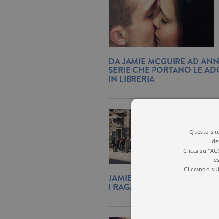
DA JAMIE MCGUIRE AD ANN
SERIE CHE PORTANO LE AD
IN LIBRERIA
Questo sito
de
Clicca su "AC
es
Cliccando sul
JAMIE MCGUIRE, LA SCRITTR
I RAGAZZI FANNO LA CODA 