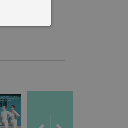
 utenti e la gestione
delle condizioni previste dal
ggiorna un valore univoco
accia delle visualizzazioni
, secondo la
ichieste, limitando la
isualizzata.
ics, in cui l'elemento
'account o del sito Web a
ato per limitare la quantità