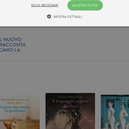
SOLO NECESSARI
ACCETTA TUTTO
MOSTRA DETTAGLI
Tecnici ed equiparati
Misurazione
Profilazione
 IL NUOVO
O RACCONTA
RCANO LA
mente necessari, consentono la funzionalità del sito Web principale come l'accesso degli
 può essere utilizzato correttamente senza i cookie strettamente necessari. Col rispetto 
sono equiparati ai tecnici e dunque non necessitano del consenso.
minio
Scadenza
Descrizione
rzanti.it
1 giorno
Questo cookie è impostato da Google Analytics. Memorizza e a
per ogni pagina visitata e viene utilizzato per contare e tenere tr
di pagina.
rzanti.it
1 minuto
Questo nome di cookie è associato a Google Universal Analytics
documentazione viene utilizzato per limitare la frequenza delle r
raccolta di dati su siti ad alto traffico.
rzanti.it
Sessione
Questo cookie viene utilizzato per verificare la pagina corrente v
rzanti.it
1 minuto
Si tratta di un cookie di tipo pattern impostato da Google Analyt
pattern sul nome contiene il numero identificativo univoco dell
cui si riferisce. È una variazione del cookie _gat che viene utilizz