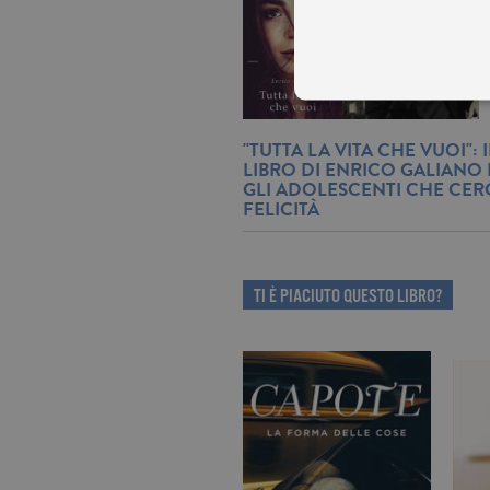
"TUTTA LA VITA CHE VUOI":
LIBRO DI ENRICO GALIAN
GLI ADOLESCENTI CHE CE
I cookie tecnici sono stretta
dell'account. Il sito Web non
FELICITÀ
Garante, i cookie analitici 
Nome
Do
_gid
.ga
TI È PIACIUTO QUESTO LIBRO?
_gat
.ga
current_url
.ga
_gat_UA-16356920-1
.ga