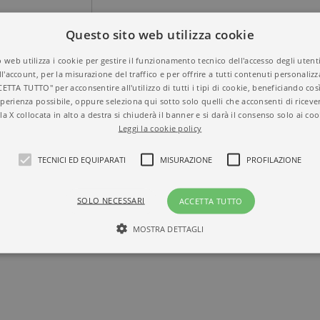
Questo sito web utilizza cookie
 web utilizza i cookie per gestire il funzionamento tecnico dell'accesso degli utent
ll'account, per la misurazione del traffico e per offrire a tutti contenuti personalizza
CETTA TUTTO" per acconsentire all'utilizzo di tutti i tipi di cookie, beneficiando così
 IL NUOVO
perienza possibile, oppure seleziona qui sotto solo quelli che acconsenti di riceve
O RACCONTA
Titolo
Finalmente noi
la X collocata in alto a destra si chiuderà il banner e si darà il consenso solo ai coo
RCANO LA
ISBN
9788811602422
Leggi la cookie policy
Autore
Tijan
Collana
ELEFANTI GOLD
TECNICI ED EQUIPARATI
MISURAZIONE
PROFILAZIONE
Casa Editrice
GARZANTI
Aree tematiche
Romanzi d'amore
,
SOLO NECESSARI
ACCETTA TUTTO
Dettagli
352 pagine, Cartonat
Prezzo di questa
13,00€
MOSTRA DETTAGLI
edizione cartacea
Tecnici ed equiparati
Misurazione
Profilazione
mente necessari, consentono la funzionalità del sito Web principale come l'accesso degli