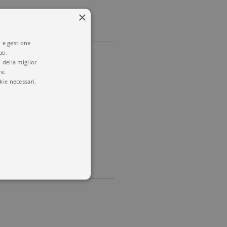
×
i e gestione
ti.
 della miglior
re.
kie necessari.
Tascabili
o
 utenti e la gestione