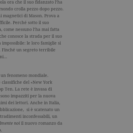
ola ora che il suo fidanzato l’ha
o mondo crolla pezzo dopo pezzo.
hi magnetici di Mason. Prova a
icile. Perché sotto il suo
a, come nessuno l’ha mai fatta
 che conosce la strada per il suo
impossibile: le loro famiglie si
 Finché un segreto terribile
ini…
o, un fenomeno mondiale.
e classifiche del «New York
p Ten. La rete è invasa di
i sono impazziti per la nuova
i dei lettori. Anche in Italia,
ubblicazione, si è scatenato un
 tradimenti inconfessabili, un
lmente noi
il nuovo romanzo da
.