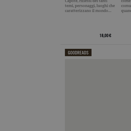
Capote, riflessi dei tanti
come 
temi, personaggi, luoghi che
comun
caratterizzano il mondo…
quan
Nome
Dominio
Nome
Dominio
datr
.facebook.com
_fbp
.garzanti.it
locale
.facebook.com
18,00 €
oo
.facebook.com
GOODREADS
sb
.facebook.com
spin
.facebook.com
Qui potrai visualizzare le recensi
wd
.facebook.com