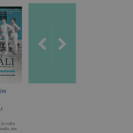
delle condizioni previste dal
ggiorna un valore univoco
accia delle visualizzazioni
, secondo la
ichieste, limitando la
isualizzata.
ics, in cui l'elemento
'account o del sito Web a
ato per limitare la quantità
.
s, che è un aggiornamento
IN
L’ALTARE DELLA
LA SIGNORA
 da Google. Questo cookie
umero generato in modo
PAURA
DELLE STORIE
a di pagina in un sito e
r i rapporti di analisi dei
I
JEAN-CHRISTOPHE
AMY WITTING
GRANGÉ
r ricordare le preferenze di
i cookie di Cookie-
 la volta
Nella cappella alsaziana di
Nel piccolo paese di
irado, ma
Saint-Ambroise si riesce
Bangoree non si parla