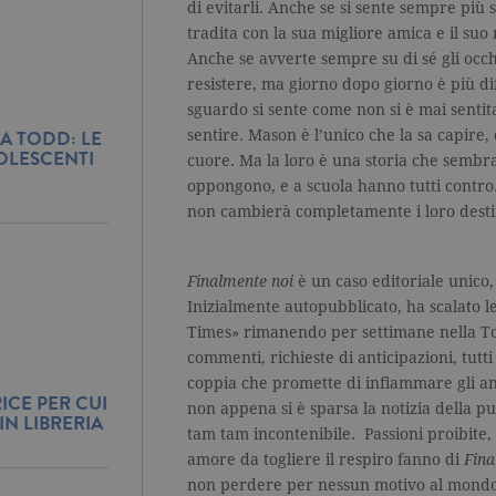
di evitarli. Anche se si sente sempre più s
tradita con la sua migliore amica e il su
Anche se avverte sempre su di sé gli occ
resistere, ma giorno dopo giorno è più diff
sguardo si sente come non si è mai sentit
A TODD: LE
sentire. Mason è l’unico che la sa capire,
OLESCENTI
cuore. Ma la loro è una storia che sembra 
oppongono, e a scuola hanno tutti contro.
non cambierà completamente i loro dest
Finalmente noi
è un caso editoriale unic
Inizialmente autopubblicato, ha scalato l
Times» rimanendo per settimane nella To
commenti, richieste di anticipazioni, tutt
coppia che promette di infiammare gli anim
ICE PER CUI
non appena si è sparsa la notizia della p
IN LIBRERIA
tam tam incontenibile. Passioni proibite,
amore da togliere il respiro fanno di
Fina
non perdere per nessun motivo al mondo