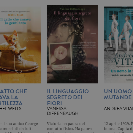
 può essere utilizzato correttamente senza i cookie strettamente necessari. Col rispetto 
sono equiparati ai tecnici e dunque non necessitano del consenso.
minio
Scadenza
Descrizione
rzanti.it
1 giorno
Questo cookie è impostato da Google Analytics. Memorizza e a
per ogni pagina visitata e viene utilizzato per contare e tenere tr
di pagina.
rzanti.it
1 minuto
Questo nome di cookie è associato a Google Universal Analytics
documentazione viene utilizzato per limitare la frequenza delle r
raccolta di dati su siti ad alto traffico.
rzanti.it
Sessione
Questo cookie viene utilizzato per verificare la pagina corrente v
rzanti.it
1 minuto
Si tratta di un cookie di tipo pattern impostato da Google Analyt
pattern sul nome contiene il numero identificativo univoco dell
cui si riferisce. È una variazione del cookie _gat che viene utilizz
di dati registrati da Google su siti Web ad alto volume di traffico
rzanti.it
2 anni
Questo nome di cookie è associato a Google Universal Analytic
GATTO CHE
IL LINGUAGGIO
UN UOMO 
significativo del servizio di analisi più comunemente utilizzato
viene utilizzato per distinguere utenti unici assegnando un n
AVA LA
SEGRETO DEI
MUTANDE
casuale come identificatore del cliente. È incluso in ogni richiest
TILEZZA
FIORI
utilizzato per calcolare i dati di visitatori, sessioni e campagne pe
siti.
HEL WELLS
VANESSA
ANDREA VITAL
DIFFENBAUGH
rzanti.it
1 mese
Questo cookie viene utilizzato dal servizio Cookie-Script.com pe
consenso sui cookie dei visitatori. È necessario che il banner de
 e il suo amico George
Victoria ha paura del
12 aprile 1929. È
Script.com funzioni correttamente.
conosciuti da tutti
contatto fisico. Ha paura
buona. Capita d