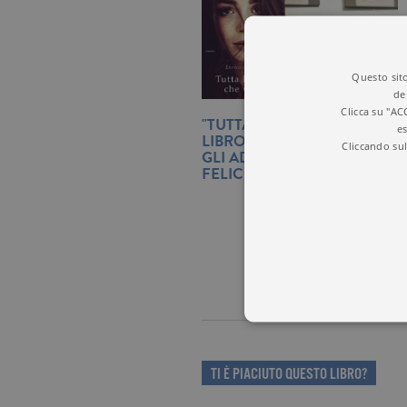
Questo sito
de
Clicca su "AC
"TUTTA LA VITA CHE VUOI":
es
LIBRO DI ENRICO GALIAN
Cliccando sul
GLI ADOLESCENTI CHE CE
FELICITÀ
TI È PIACIUTO QUESTO LIBRO?
I cookie tecnici sono stretta