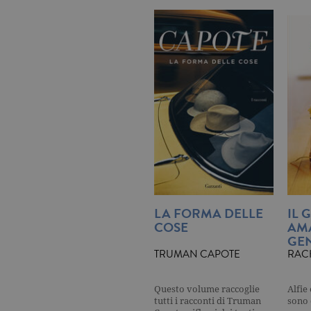
dell'account. Il sito Web non
Garante, i cookie analitici 
Nome
Do
_gid
.ga
_gat
.ga
current_url
.ga
_gat_UA-16356920-1
.ga
_ga
.ga
LA FORMA DELLE
IL 
COSE
AM
GEN
TRUMAN CAPOTE
RAC
CookieScriptConsent
.ga
Questo volume raccoglie
Alfie
tutti i racconti di Truman
sono 