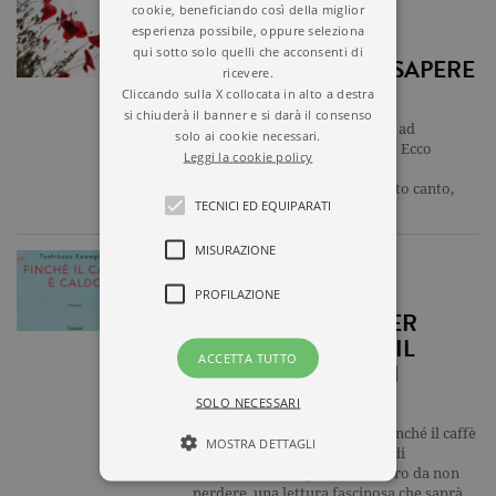
cookie, beneficiando così della miglior
ARTICOLO
esperienza possibile, oppure seleziona
qui sotto solo quelli che acconsenti di
CINQUE COSE DA SAPERE
ricevere.
SU “BELLA CIAO”
Cliccando sulla X collocata in alto a destra
si chiuderà il banner e si darà il consenso
Quante volte vi siete ritrovati ad
solo ai cookie necessari.
ascoltare o cantare Bella ciao? Ecco
Leggi la cookie policy
cinque curiosità che dovete
assolutamente sapere su questo canto,
TECNICI ED EQUIPARATI
tratte dal libro Bella ciao. …
MISURAZIONE
ARTICOLO
PROFILAZIONE
CINQUE MOTIVI PER
LEGGERE “FINCHé IL
ACCETTA TUTTO
CAFFè è CALDO” DI
KAWAGUCHI
SOLO NECESSARI
Ecco i cinque motivi per cui Finché il caffè
MOSTRA DETTAGLI
è caldo, il romanzo d'esordio di
Toshikazu Kawaguchi è un libro da non
perdere, una lettura fascinosa che saprà