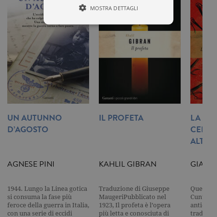
MOSTRA DETTAGLI
Tecnici ed equiparati
Misurazione
Profilazione
I cookie tecnici sono strettamente
necessari, consentono la funzionalità
del sito Web principale come l'accesso
degli utenti e la gestione dell'account. Il
sito Web non può essere utilizzato
correttamente senza i cookie
UN AUTUNNO
IL PROFETA
LA GA
strettamente necessari. Col rispetto
D’AGOSTO
CENER
delle condizioni previste dal Garante, i
cookie analitici sono equiparati ai
ALTRE 
tecnici e dunque non necessitano del
consenso.
AGNESE PINI
KAHLIL GIBRAN
GIAMBA
Nome
Dominio
Scadenza
Descrizione
_gid
.garzanti.it
1 giorno
Questo coo
1944. Lungo la Linea gotica
Traduzione di Giuseppe
Quella tr
impostato 
Google
si consuma la fase più
MaugeriPubblicato nel
Cunti (16
Analytics.
feroce della guerra in Italia,
1923, Il profeta è l’opera
antica ve
Memorizza 
con una serie di eccidi
più letta e conosciuta di
tradizio
aggiorna u