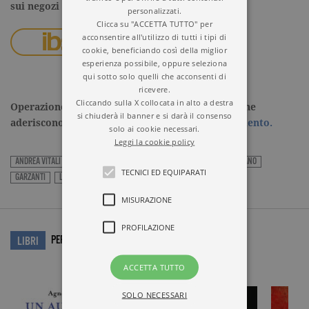
sui negozi online
personalizzati.
Clicca su "ACCETTA TUTTO" per
acconsentire all'utilizzo di tutti i tipi di
cookie, beneficiando così della miglior
esperienza possibile, oppure seleziona
qui sotto solo quelli che acconsenti di
ricevere.
Cliccando sulla X collocata in alto a destra
Operazione a premio valida in tutte le librerie che
si chiuderà il banner e si darà il consenso
aderiscono all’iniziativa.
Consulta qui il regolamento.
solo ai cookie necessari.
Leggi la cookie policy
ANDREA VITALI
CLARA SÁNCHEZ
CRISTINA CABONI
ENRICO-GALIANO
TECNICI ED EQUIPARATI
GARZANTI
LIBRO
ROMANZO
MISURAZIONE
PROFILAZIONE
PER APPROFONDIRE…
LIBRI
ACCETTA TUTTO
SOLO NECESSARI