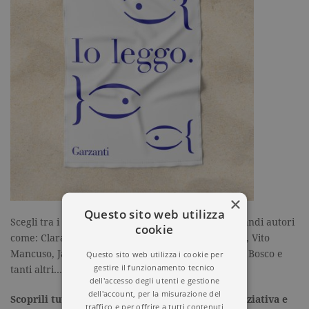
×
Questo sito web utilizza
Scegli tra i besteller degli ultimi anni a firma di grandi autori
cookie
come: Clara Sánchez, Nicola Gardini, Andrea Vitali, Vito
Mancuso, Jamie McGuire, Enrico Galiano, Federica Bosco e
Questo sito web utilizza i cookie per
gestire il funzionamento tecnico
tanti altri….
dell'accesso degli utenti e gestione
dell'account, per la misurazione del
Scoprili tutti nelle librerie che aderiscono all’iniziativa e
traffico e per offrire a tutti contenuti