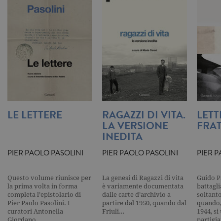
degli utenti e la gestione dell'account. Il
sito Web non può essere utilizzato
correttamente senza i cookie
strettamente necessari. Col rispetto
delle condizioni previste dal Garante, i
cookie analitici sono equiparati ai
tecnici e dunque non necessitano del
consenso.
Nome
Dominio
Scadenza
Descrizione
_gid
.garzanti.it
1 giorno
Questo coo
impostato 
Google
LE LETTERE
RAGAZZI DI VITA.
LETT
Analytics.
Memorizza 
LA VERSIONE
FRA
aggiorna u
valore uni
INEDITA
per ogni pa
visitata e v
PIER PAOLO PASOLINI
PIER PAOLO PASOLINI
PIER P
utilizzato p
contare e t
traccia dell
visualizzazi
Questo volume riunisce per
La genesi di Ragazzi di vita
Guido P
pagina.
la prima volta in forma
è variamente documentata
battagl
_gat
.garzanti.it
1 minuto
Questo nom
completa l’epistolario di
dalle carte d’archivio a
soltanto
cookie è
Pier Paolo Pasolini. I
partire dal 1950, quando dal
quando,
associato a
curatori Antonella
Friuli…
1944, si
Google
Giordano…
partigi