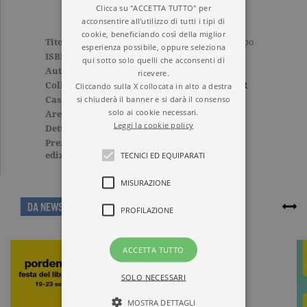
Clicca su "ACCETTA TUTTO" per
acconsentire all'utilizzo di tutti i tipi di
cookie, beneficiando così della miglior
Titolo
La religione del mio tempo
esperienza possibile, oppure seleziona
ISBN
9788811688945
qui sotto solo quelli che acconsenti di
Autore
Pier Paolo Pasolini
ricevere.
Cliccando sulla X collocata in alto a destra
Collana
ELEFANTI BEST SELLER
si chiuderà il banner e si darà il consenso
Casa Editrice
GARZANTI
solo ai cookie necessari.
Aree tematiche
Tascabili
,
Poesia
Leggi la cookie policy
Dettagli
210 pagine, Brossura
Prezzo di questa
14,00€
TECNICI ED EQUIPARATI
edizione cartacea
MISURAZIONE
ARTICOLI CORRELATI
DA NEWS
PROFILAZIONE
ACCETTA TUTTO
SOLO NECESSARI
MOSTRA DETTAGLI