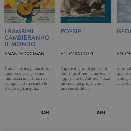
per ogni pa
visitata e v
utilizzato p
contare e t
traccia dell
visualizzazi
pagina.
I BAMBINI
POESIE
GEO
_gat
.garzanti.it
1 minuto
Questo nom
CAMBIERANNO
cookie è
IL MONDO
associato a
Google
Universal
AMANDA GORMAN
ANTONIA POZZI
ANTON
Analytics,
secondo la
documenta
viene utiliz
È una mattina piena di sole
Capace di grandi gioie e di
Antonel
per limitare
quando una ragazzina
dolori profondi, emotiva
quelle 
frequenza d
imbraccia una chitarra e
eppure forte, Antonia Pozzi
coniugar
richieste,
limitando l
riempie del suo canto le
infonde nei propri versi
caratter
raccolta di 
strade e gli angoli…
una sensibilità…
su siti ad al
traffico.
current_url
.garzanti.it
Sessione
Questo coo
viene utiliz
per verifica
12,00 €
15,00 €
pagina corr
visualizzata
_gat_UA-16356920-1
.garzanti.it
1 minuto
Si tratta di