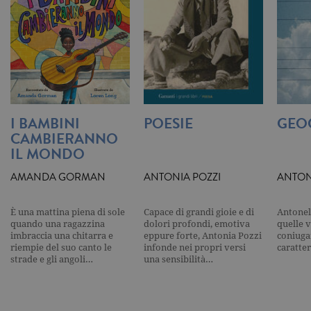
aggiorna u
valore uni
per ogni pa
visitata e v
utilizzato p
contare e t
traccia dell
visualizzazi
pagina.
_gat
.garzanti.it
1 minuto
Questo nom
cookie è
I BAMBINI
POESIE
GEO
associato a
CAMBIERANNO
Google
Universal
IL MONDO
Analytics,
secondo la
documenta
AMANDA GORMAN
ANTONIA POZZI
ANTON
viene utiliz
per limitare
frequenza d
È una mattina piena di sole
Capace di grandi gioie e di
Antonel
richieste,
limitando l
quando una ragazzina
dolori profondi, emotiva
quelle 
raccolta di 
imbraccia una chitarra e
eppure forte, Antonia Pozzi
coniugar
su siti ad al
riempie del suo canto le
infonde nei propri versi
caratter
traffico.
strade e gli angoli…
una sensibilità…
current_url
.garzanti.it
Sessione
Questo coo
viene utiliz
per verifica
pagina corr