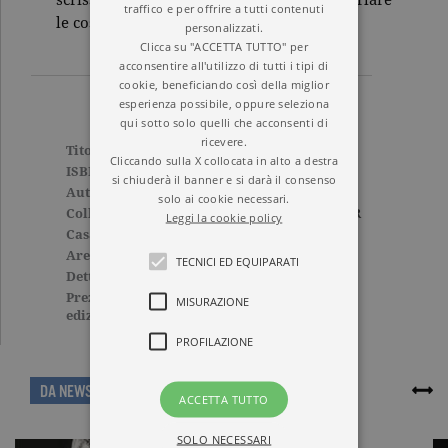
scrisse Pasolini pochi anni dopo, «a far parlare
traffico e per offrire a tutti contenuti
le cose».
personalizzati.
Clicca su "ACCETTA TUTTO" per
acconsentire all'utilizzo di tutti i tipi di
cookie, beneficiando così della miglior
esperienza possibile, oppure seleziona
qui sotto solo quelli che acconsenti di
ricevere.
Titolo
Le ceneri di Gramsci
Cliccando sulla X collocata in alto a destra
ISBN
9788811688747
si chiuderà il banner e si darà il consenso
Autore
Pier Paolo Pasolini
solo ai cookie necessari.
Collana
ELEFANTI BEST SELLER
Leggi la cookie policy
Casa Editrice
GARZANTI
Aree tematiche
Tascabili
,
Poesia
TECNICI ED EQUIPARATI
Dettagli
128 pagine, Brossura
Prezzo di questa
12,00€
MISURAZIONE
edizione cartacea
PROFILAZIONE
ARTICOLI CORRELATI
DA NEWS
ACCETTA TUTTO
SOLO NECESSARI