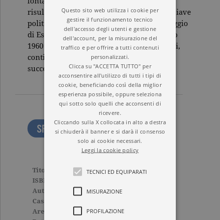
lontana dalla tradizione classicistica. Il
Questo sito web utilizza i cookie per
risultato è un capolavoro che rilegge in chiave
gestire il funzionamento tecnico
politica e civile la forza arcaica del linguaggio
dell'accesso degli utenti e gestione
di Eschilo, e che, dal debutto del 19 maggio
dell'account, per la misurazione del
1960 al Teatro Greco di Siracusa fino a oggi,
traffico e per offrire a tutti contenuti
personalizzati.
continua ad andare in scena con enorme
Clicca su "ACCETTA TUTTO" per
successo.
acconsentire all'utilizzo di tutti i tipi di
cookie, beneficiando così della miglior
esperienza possibile, oppure seleziona
qui sotto solo quelli che acconsenti di
ricevere.
Cliccando sulla X collocata in alto a destra
SFOGLIA LE PRIME PAGINE
si chiuderà il banner e si darà il consenso
solo ai cookie necessari.
Leggi la cookie policy
Titolo
L’Orestiade di Eschilo
TECNICI ED EQUIPARATI
ISBN
9788811814825
MISURAZIONE
Autore
Pier Paolo Pasolini
Casa Editrice
GARZANTI
PROFILAZIONE
Aree tematiche
Tascabili