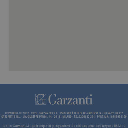
volume di
traffico.
_ga
.garzanti.it
2 anni
Questo nom
cookie è
associato a
Google
Universal
Analytics, c
un
aggiornam
significativ
servizio di
analisi più
comuneme
utilizzato d
Google. Qu
cookie vien
utilizzato p
distinguere
utenti unici
assegnand
numero
generato in
modo casua
come
identificato
del cliente. 
incluso in 
COPYRIGHT © 2002 - 2026, GARZANTI S.R.L. - PROPRIETÀ LETTERARIA RISERVATA -
PRIVACY POLICY
GARZANTI S.R.L. - VIA GIUSEPPE PARINI, 14 - 20121 MILANO - TEL.0200623.201 - PART.IVA: 10283970159
richiesta di
pagina in u
e utilizzato
Il sito Garzanti.it partecipa ai programmi di affiliazione dei negozi IBS.it e