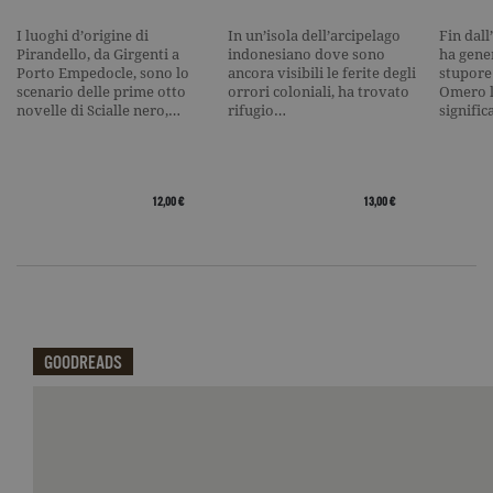
traffico.
current_url
.garzanti.it
Sessione
Questo coo
I luoghi d’origine di
In un’isola dell’arcipelago
Fin dall
viene utiliz
Pirandello, da Girgenti a
indonesiano dove sono
ha gene
per verifica
Porto Empedocle, sono lo
ancora visibili le ferite degli
stupore
pagina corr
scenario delle prime otto
orrori coloniali, ha trovato
Omero l
visualizzata
novelle di Scialle nero,…
rifugio…
signifi
_gat_UA-16356920-1
.garzanti.it
1 minuto
Si tratta di
cookie di t
pattern
impostato 
Google
12,00 €
13,00 €
Analytics, i
l'elemento
pattern sul
nome contie
numero
identificati
univoco
dell'accoun
del sito We
cui si riferis
una variazi
GOODREADS
del cookie 
che viene
utilizzato p
Qui potrai visualizzare le recensioni di GoodReads.
limitare la
quantità di 
registrati d
Google su si
Web ad alt