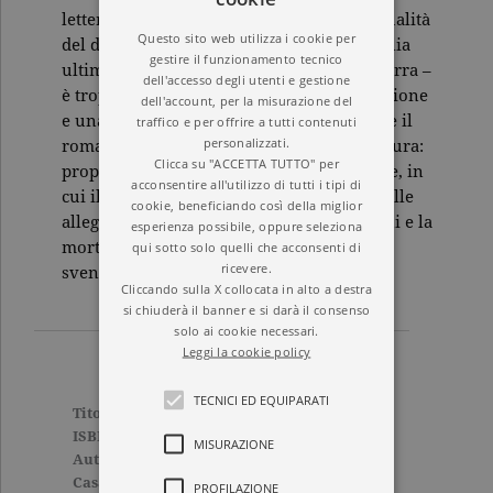
letteratura in queste pagine: l’estrema attualità
Questo sito web utilizza i cookie per
del documento – che è documento dell’Italia
gestire il funzionamento tecnico
ultimissima, quella della fine del dopoguerra –
dell'accesso degli utenti e gestione
è troppo determinante, e implica una passione
dell'account, per la misurazione del
e una pietà ben altro che letterarie. Inoltre il
traffico e per offrire a tutti contenuti
personalizzati.
romanzo è scritto tutto in chiave d’avventura:
Clicca su "ACCETTA TUTTO" per
proprio com’è la vita delle borgate romane, in
acconsentire all'utilizzo di tutti i tipi di
cui il vizio e l’abbandono si esprimono nelle
cookie, beneficiando così della miglior
allegre frasi del gergo, le malattie, i digiuni e la
esperienza possibile, oppure seleziona
morte hanno allegri commenti di stracci
qui sotto solo quelli che acconsenti di
ricevere.
sventolanti, di canzonette e di sole.
Cliccando sulla X collocata in alto a destra
si chiuderà il banner e si darà il consenso
solo ai cookie necessari.
Leggi la cookie policy
TECNICI ED EQUIPARATI
Titolo
Ragazzi di vita
ISBN
9788811663454
MISURAZIONE
Autore
Pier Paolo Pasolini
Casa Editrice
GARZANTI
PROFILAZIONE