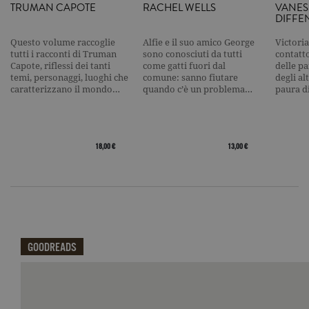
su siti ad al
TRUMAN CAPOTE
RACHEL WELLS
VANES
traffico.
DIFFE
current_url
.garzanti.it
Sessione
Questo coo
viene utiliz
Questo volume raccoglie
Alfie e il suo amico George
Victoria
per verifica
tutti i racconti di Truman
sono conosciuti da tutti
contatto
pagina corr
Capote, riflessi dei tanti
come gatti fuori dal
delle pa
visualizzata
temi, personaggi, luoghi che
comune: sanno fiutare
degli al
caratterizzano il mondo…
quando c’è un problema…
paura d
_gat_UA-16356920-1
.garzanti.it
1 minuto
Si tratta di
cookie di t
pattern
impostato 
Google
Analytics, i
18,00 €
13,00 €
l'elemento
pattern sul
nome contie
numero
identificati
univoco
dell'accoun
del sito We
cui si riferis
una variazi
del cookie 
GOODREADS
che viene
utilizzato p
limitare la
Qui potrai visualizzare le recensioni di GoodReads.
quantità di 
registrati d
Google su si