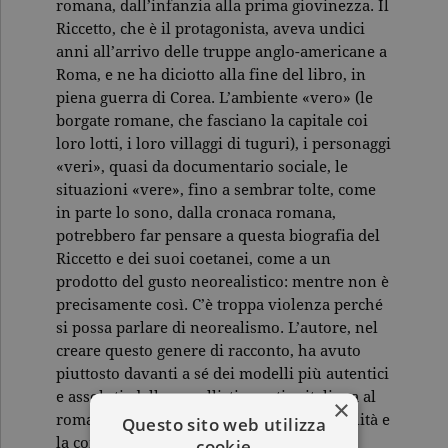
romana, dall’infanzia alla prima giovinezza. Il
Riccetto, che è il protagonista, aveva undici
anni all’arrivo delle truppe anglo-americane a
Roma, e ne ha diciotto alla fine del libro, in
piena guerra di Corea. L’ambiente «vero» (le
borgate romane, che fasciano la capitale coi
loro lotti, i loro villaggi di tuguri), i personaggi
«veri», quasi da documentario sociale, le
situazioni «vere», fino a sembrar tolte, come
in parte lo sono, dalla cronaca romana,
potrebbero far pensare a questa biografia del
Riccetto e dei suoi coetanei, come a un
prodotto del gusto neorealistico: mentre non è
precisamente così. C’è troppa violenza perché
si possa parlare di neorealismo. L’autore, nel
creare questo genere di racconto, ha avuto
piuttosto davanti a sé dei modelli più autentici
e assoluti, dalla novellistica antica italiana al
×
romanzo picaresco… Ma, nonostante l’abilità e
Questo sito web utilizza
la complessità dello stile, non c’è aria di
cookie