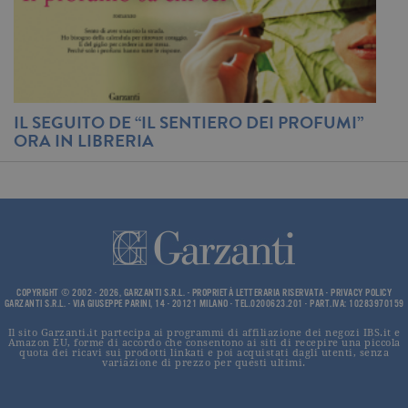
associato a
Google
Universal
Analytics,
secondo la
documenta
viene utiliz
per limitare
frequenza d
IL SEGUITO DE “IL SENTIERO DEI PROFUMI”
I
richieste,
limitando l
ORA IN LIBRERIA
V
raccolta di 
su siti ad al
traffico.
current_url
.garzanti.it
Sessione
Questo coo
viene utiliz
per verifica
pagina corr
visualizzata
_gat_UA-16356920-1
.garzanti.it
1 minuto
Si tratta di
cookie di t
COPYRIGHT © 2002 - 2026, GARZANTI S.R.L. - PROPRIETÀ LETTERARIA RISERVATA -
PRIVACY POLICY
pattern
GARZANTI S.R.L. - VIA GIUSEPPE PARINI, 14 - 20121 MILANO - TEL.0200623.201 - PART.IVA: 10283970159
impostato 
Google
Il sito Garzanti.it partecipa ai programmi di affiliazione dei negozi IBS.it e
Analytics, i
Amazon EU, forme di accordo che consentono ai siti di recepire una piccola
l'elemento
quota dei ricavi sui prodotti linkati e poi acquistati dagli utenti, senza
variazione di prezzo per questi ultimi.
pattern sul
nome contie
numero
identificati