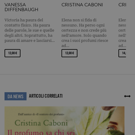
necessari, consentono la funzionalità
VANESSA
CRISTINA CABONI
CRIST
del sito Web principale come l'accesso
DIFFENBAUGH
degli utenti e la gestione dell'account. Il
sito Web non può essere utilizzato
Victoria ha paura del
Elena non si fida di
Elena non
correttamente senza i cookie
contatto fisico. Ha paura
nessuno. Ha perso ogni
nessuno.
strettamente necessari. Col rispetto
delle parole, le sue e quelle
certezza e non crede più
certezza
delle condizioni previste dal Garante, i
degli altri. Soprattutto, ha
nell’amore. Solo quando
nell’amo
cookie analitici sono equiparati ai
paura di amare e lasciarsi…
crea i suoi profumi riesce
crea i su
tecnici e dunque non necessitano del
ad…
ad…
consenso.
12,00 €
12,00 €
14,90 €
Nome
Dominio
Scadenza
Descrizione
_gid
.garzanti.it
1 giorno
Questo coo
impostato 
Google
Analytics.
Memorizza 
aggiorna u
valore uni
per ogni pa
ARTICOLI CORRELATI
DA NEWS
visitata e v
utilizzato p
contare e t
traccia dell
visualizzazi
pagina.
_gat
.garzanti.it
1 minuto
Questo nom
cookie è