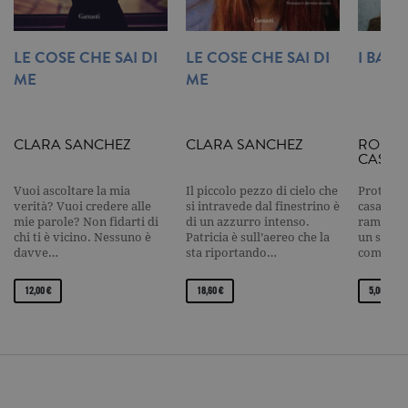
visualizzazi
pagina.
_gat
.garzanti.it
1 minuto
Questo nom
LE COSE CHE SAI DI
LE COSE CHE SAI DI
I BAMB
cookie è
associato a
ME
ME
Google
Universal
Analytics,
secondo la
documenta
CLARA SANCHEZ
CLARA SANCHEZ
ROMIN
viene utiliz
CASAG
per limitare
frequenza d
richieste,
Vuoi ascoltare la mia
Il piccolo pezzo di cielo che
Protetta
limitando l
verità? Vuoi credere alle
si intravede dal finestrino è
casa nas
raccolta di 
mie parole? Non fidarti di
di un azzurro intenso.
rampican
su siti ad al
chi ti è vicino. Nessuno è
Patricia è sull’aereo che la
un segno.
traffico.
davve…
sta riportando…
compagni
current_url
.garzanti.it
Sessione
Questo coo
viene utiliz
per verifica
12,00 €
18,60 €
5,00 €
pagina corr
visualizzata
_gat_UA-16356920-1
.garzanti.it
1 minuto
Si tratta di
cookie di t
pattern
impostato 
Google
Analytics, i