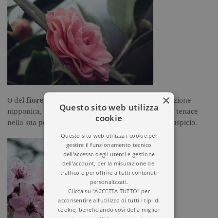
×
O del
fiore di ciliegio
, fortemente legato alla tradizione
Questo sito web utilizza
nipponica, è delicato e fragile ma allo stesso tempo tenace
cookie
nella sua perfezione, simbolo di rinascita e buon auspicio.
Questo sito web utilizza i cookie per
gestire il funzionamento tecnico
dell'accesso degli utenti e gestione
dell'account, per la misurazione del
traffico e per offrire a tutti contenuti
personalizzati.
Clicca su "ACCETTA TUTTO" per
acconsentire all'utilizzo di tutti i tipi di
cookie, beneficiando così della miglior