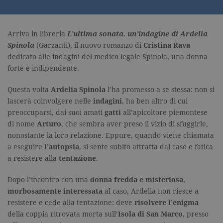
Arriva in libreria
L’ultima sonata. un’indagine di Ardelia
Spinola
(Garzanti), il nuovo romanzo di
Cristina Rava
dedicato alle indagini del medico legale Spinola, una donna
forte e indipendente.
Questa volta
Ardelia Spinola
l’ha promesso a se stessa: non si
lascerà coinvolgere nelle
indagini
, ha ben altro di cui
preoccuparsi, dai suoi amati
gatti
all’apicoltore piemontese
di nome
Arturo
, che sembra aver preso il vizio di sfuggirle,
nonostante la loro relazione. Eppure, quando viene chiamata
a eseguire
l’autopsia
, si sente subito attratta dal caso e fatica
a resistere alla
tentazione
.
Dopo l’incontro con una
donna fredda e misteriosa,
morbosamente
interessata
al caso, Ardelia non riesce a
resistere e cede alla tentazione: deve
risolvere l’enigma
della coppia ritrovata morta sull’
Isola di San Marco
, presso