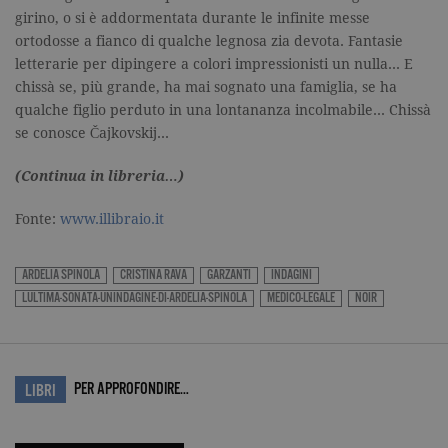
Memorizza 
girino, o si è addormentata durante le infinite messe
aggiorna u
valore uni
ortodosse a fianco di qualche legnosa zia devota. Fantasie
per ogni pa
visitata e v
letterarie per dipingere a colori impressionisti un nulla… E
utilizzato p
chissà se, più grande, ha mai sognato una famiglia, se ha
contare e t
traccia dell
qualche figlio perduto in una lontananza incolmabile… Chissà
visualizzazi
pagina.
se conosce Čajkovskij…
_gat
.garzanti.it
1 minuto
Questo nom
cookie è
(Continua in libreria…)
associato a
Google
Universal
Fonte:
www.illibraio.it
Analytics,
secondo la
documenta
viene utiliz
ARDELIA SPINOLA
CRISTINA RAVA
GARZANTI
INDAGINI
per limitare
LULTIMA-SONATA-UNINDAGINE-DI-ARDELIA-SPINOLA
MEDICO-LEGALE
NOIR
frequenza d
richieste,
limitando l
raccolta di 
su siti ad al
traffico.
PER APPROFONDIRE…
LIBRI
current_url
.garzanti.it
Sessione
Questo coo
viene utiliz
per verifica
pagina corr